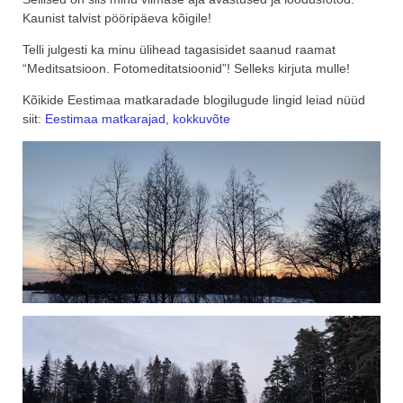
Kaunist talvist pööripäeva kõigile!
Telli julgesti ka minu ülihead tagasisidet saanud raamat
“Meditsatsioon. Fotomeditatsioonid”! Selleks kirjuta mulle!
Kõikide Eestimaa matkaradade blogilugude lingid leiad nüüd
siit:
Eestimaa matkarajad, kokkuvõte