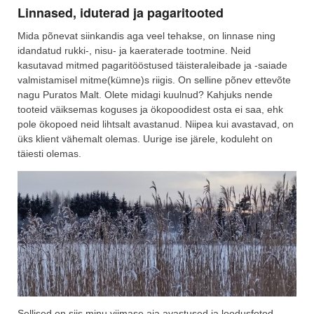
Linnased, iduterad ja pagaritooted
Mida põnevat siinkandis aga veel tehakse, on linnase ning
idandatud rukki-, nisu- ja kaeraterade tootmine. Neid
kasutavad mitmed pagaritööstused täisteraleibade ja -saiade
valmistamisel mitme(kümne)s riigis. On selline põnev ettevõte
nagu Puratos Malt. Olete midagi kuulnud? Kahjuks nende
tooteid väiksemas koguses ja ökopoodidest osta ei saa, ehk
pole ökopoed neid lihtsalt avastanud. Niipea kui avastavad, on
üks klient vähemalt olemas. Uurige ise järele, koduleht on
täiesti olemas.
Sellised on siis minu viimase aja avastused ja loodusfotod.