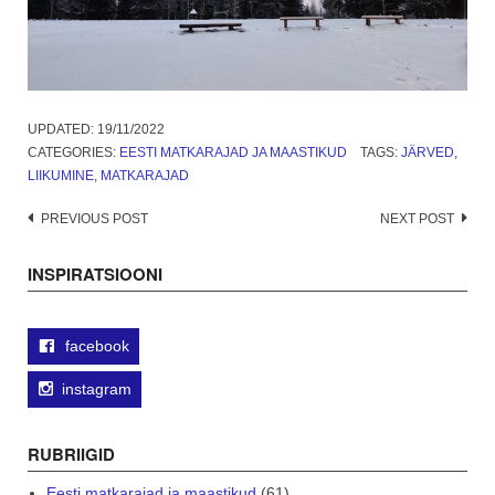
UPDATED:
19/11/2022
CATEGORIES:
EESTI MATKARAJAD JA MAASTIKUD
TAGS:
JÄRVED
,
LIIKUMINE
,
MATKARAJAD
Post
PREVIOUS POST
NEXT POST
navigation
INSPIRATSIOONI
facebook
instagram
RUBRIIGID
Eesti matkarajad ja maastikud
(61)