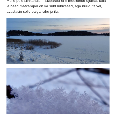
Mulle pole siinkandis miskipärast eriti meeldinud ujumas käia
ja need matkarajad on ka suht lühikesed, aga nüüd, talvel,
avastasin selle paiga rahu ja ilu.