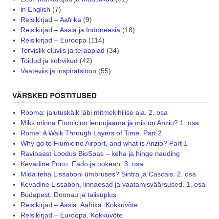
in English
(7)
Reisikirjad – Aafrika
(9)
Reisikirjad – Aasia ja Indoneesia
(18)
Reisikirjad – Euroopa
(114)
Tervislik eluviis ja teraapiad
(34)
Toidud ja kohvikud
(42)
Vaateviis ja inspiratsioon
(55)
VÄRSKED POSTITUSED
Rooma: jalutuskäik läbi mitmekihilise aja. 2. osa
Miks minna Fiumicino lennujaama ja mis on Anzio? 1. osa
Rome: A Walk Through Layers of Time. Part 2
Why go to Fiumicino Airport, and what is Anzio? Part 1
Ravipaast Loodus BioSpas – keha ja hinge nauding
Kevadine Porto, Fado ja ookean. 3. osa
Mida teha Lissaboni ümbruses? Sintra ja Cascais. 2. osa
Kevadine Lissabon, linnaosad ja vaatamisväärsused. 1. osa
Budapest, Doonau ja talisuplus
Reisikirjad – Aasia, Aafrika. Kokkuvõte
Reisikirjad – Euroopa. Kokkuvõte