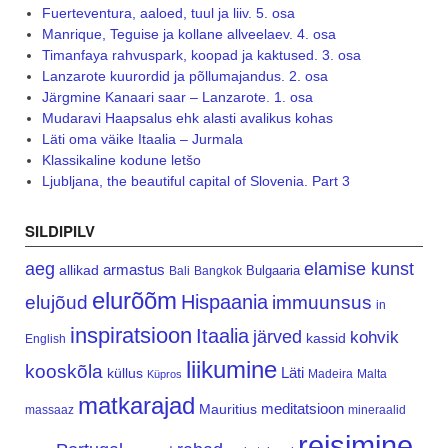
Fuerteventura, aaloed, tuul ja liiv. 5. osa
Manrique, Teguise ja kollane allveelaev. 4. osa
Timanfaya rahvuspark, koopad ja kaktused. 3. osa
Lanzarote kuurordid ja põllumajandus. 2. osa
Järgmine Kanaari saar – Lanzarote. 1. osa
Mudaravi Haapsalus ehk alasti avalikus kohas
Läti oma väike Itaalia – Jurmala
Klassikaline kodune letšo
Ljubljana, the beautiful capital of Slovenia. Part 3
SILDIPILV
aeg
elamise kunst
armastus
allikad
Bulgaaria
Bali
Bangkok
elurõõm
Hispaania
elujõud
immuunsus
in
inspiratsioon
Itaalia
järved
kohvik
kassid
English
liikumine
kooskõla
Läti
küllus
Madeira
Malta
Küpros
matkarajad
meditatsioon
Mauritius
massaaz
mineraalid
reisimine