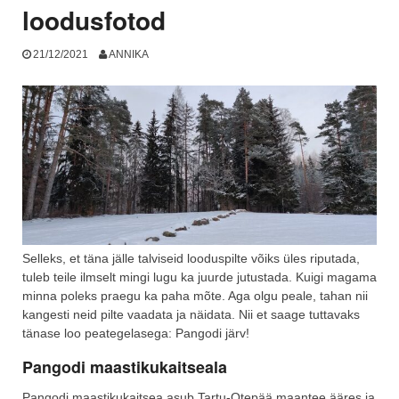
loodusfotod
21/12/2021
ANNIKA
Selleks, et täna jälle talviseid looduspilte võiks üles riputada,
tuleb teile ilmselt mingi lugu ka juurde jutustada. Kuigi magama
minna poleks praegu ka paha mõte. Aga olgu peale, tahan nii
kangesti neid pilte vaadata ja näidata. Nii et saage tuttavaks
tänase loo peategelasega: Pangodi järv!
Pangodi maastikukaitseala
Pangodi maastikukaitsea asub Tartu-Otepää maantee ääres ja