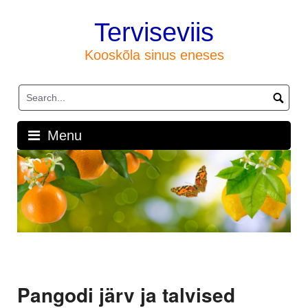
Skip
to
Terviseviis
content
Kooskõla sinus eneses
Menu
Pangodi järv ja talvised