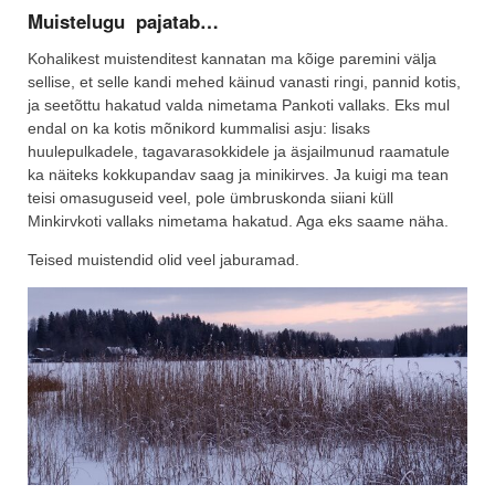
Muistelugu pajatab…
Kohalikest muistenditest kannatan ma kõige paremini välja
sellise, et selle kandi mehed käinud vanasti ringi, pannid kotis,
ja seetõttu hakatud valda nimetama Pankoti vallaks. Eks mul
endal on ka kotis mõnikord kummalisi asju: lisaks
huulepulkadele, tagavarasokkidele ja äsjailmunud raamatule
ka näiteks kokkupandav saag ja minikirves. Ja kuigi ma tean
teisi omasuguseid veel, pole ümbruskonda siiani küll
Minkirvkoti vallaks nimetama hakatud. Aga eks saame näha.
Teised muistendid olid veel jaburamad.