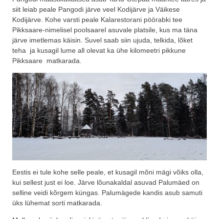
siit leiab peale Pangodi järve veel Kodijärve ja Väikese
Kodijärve. Kohe varsti peale Kalarestorani pöörabki tee
Pikksaare-nimelisel poolsaarel asuvale platsile, kus ma täna
järve imetlemas käisin. Suvel saab siin ujuda, telkida, lõket
teha ja kusagil lume all olevat ka ühe kilomeetri pikkune
Pikksaare matkarada.
Eestis ei tule kohe selle peale, et kusagil mõni mägi võiks olla,
kui sellest just ei loe. Järve lõunakaldal asuvad Palumäed on
selline veidi kõrgem küngas. Palumägede kandis asub samuti
üks lühemat sorti matkarada.