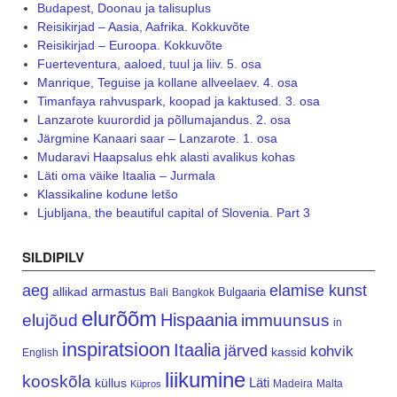
Budapest, Doonau ja talisuplus
Reisikirjad – Aasia, Aafrika. Kokkuvõte
Reisikirjad – Euroopa. Kokkuvõte
Fuerteventura, aaloed, tuul ja liiv. 5. osa
Manrique, Teguise ja kollane allveelaev. 4. osa
Timanfaya rahvuspark, koopad ja kaktused. 3. osa
Lanzarote kuurordid ja põllumajandus. 2. osa
Järgmine Kanaari saar – Lanzarote. 1. osa
Mudaravi Haapsalus ehk alasti avalikus kohas
Läti oma väike Itaalia – Jurmala
Klassikaline kodune letšo
Ljubljana, the beautiful capital of Slovenia. Part 3
SILDIPILV
aeg
elamise kunst
armastus
allikad
Bulgaaria
Bali
Bangkok
elurõõm
Hispaania
elujõud
immuunsus
in
inspiratsioon
Itaalia
järved
kohvik
kassid
English
liikumine
kooskõla
Läti
küllus
Madeira
Malta
Küpros