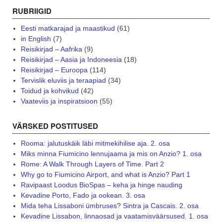
RUBRIIGID
Eesti matkarajad ja maastikud
(61)
in English
(7)
Reisikirjad – Aafrika
(9)
Reisikirjad – Aasia ja Indoneesia
(18)
Reisikirjad – Euroopa
(114)
Tervislik eluviis ja teraapiad
(34)
Toidud ja kohvikud
(42)
Vaateviis ja inspiratsioon
(55)
VÄRSKED POSTITUSED
Rooma: jalutuskäik läbi mitmekihilise aja. 2. osa
Miks minna Fiumicino lennujaama ja mis on Anzio? 1. osa
Rome: A Walk Through Layers of Time. Part 2
Why go to Fiumicino Airport, and what is Anzio? Part 1
Ravipaast Loodus BioSpas – keha ja hinge nauding
Kevadine Porto, Fado ja ookean. 3. osa
Mida teha Lissaboni ümbruses? Sintra ja Cascais. 2. osa
Kevadine Lissabon, linnaosad ja vaatamisväärsused. 1. osa