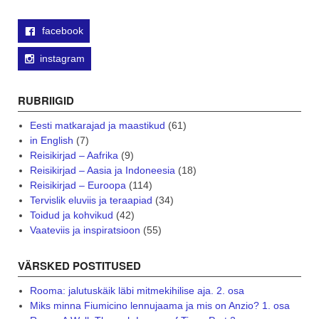
facebook
instagram
RUBRIIGID
Eesti matkarajad ja maastikud
(61)
in English
(7)
Reisikirjad – Aafrika
(9)
Reisikirjad – Aasia ja Indoneesia
(18)
Reisikirjad – Euroopa
(114)
Tervislik eluviis ja teraapiad
(34)
Toidud ja kohvikud
(42)
Vaateviis ja inspiratsioon
(55)
VÄRSKED POSTITUSED
Rooma: jalutuskäik läbi mitmekihilise aja. 2. osa
Miks minna Fiumicino lennujaama ja mis on Anzio? 1. osa