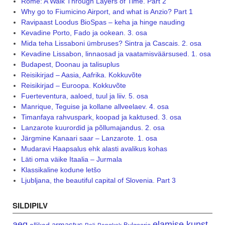
Rome: A Walk Through Layers of Time. Part 2
Why go to Fiumicino Airport, and what is Anzio? Part 1
Ravipaast Loodus BioSpas – keha ja hinge nauding
Kevadine Porto, Fado ja ookean. 3. osa
Mida teha Lissaboni ümbruses? Sintra ja Cascais. 2. osa
Kevadine Lissabon, linnaosad ja vaatamisväärsused. 1. osa
Budapest, Doonau ja talisuplus
Reisikirjad – Aasia, Aafrika. Kokkuvõte
Reisikirjad – Euroopa. Kokkuvõte
Fuerteventura, aaloed, tuul ja liiv. 5. osa
Manrique, Teguise ja kollane allveelaev. 4. osa
Timanfaya rahvuspark, koopad ja kaktused. 3. osa
Lanzarote kuurordid ja põllumajandus. 2. osa
Järgmine Kanaari saar – Lanzarote. 1. osa
Mudaravi Haapsalus ehk alasti avalikus kohas
Läti oma väike Itaalia – Jurmala
Klassikaline kodune letšo
Ljubljana, the beautiful capital of Slovenia. Part 3
SILDIPILV
aeg
elamise kunst
armastus