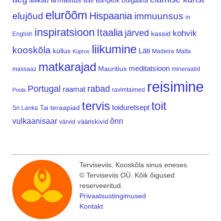
allikad
Bulgaaria
Bali
Bangkok
elurõõm
Hispaania
elujõud
immuunsus
in
inspiratsioon
Itaalia
järved
kohvik
kassid
English
liikumine
kooskõla
Läti
küllus
Madeira
Malta
Küpros
matkarajad
meditatsioon
Mauritius
massaaz
mineraalid
reisimine
Portugal
rabad
raamat
ravimtaimed
Poola
tervis
toit
teraapiad
toiduretsept
Tai
Sri Lanka
vulkaanisaar
õnn
vääriskivid
värvid
Terviseviis. Kooskõla sinus eneses.
© Terviseviis OÜ. Kõik õigused
reserveeritud.
Privaatsustingimused
Kontakt