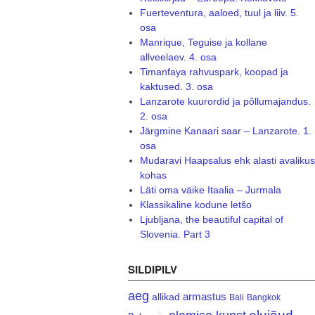
Fuerteventura, aaloed, tuul ja liiv. 5.
osa
Manrique, Teguise ja kollane
allveelaev. 4. osa
Timanfaya rahvuspark, koopad ja
kaktused. 3. osa
Lanzarote kuurordid ja põllumajandus.
2. osa
Järgmine Kanaari saar – Lanzarote. 1.
osa
Mudaravi Haapsalus ehk alasti avalikus
kohas
Läti oma väike Itaalia – Jurmala
Klassikaline kodune letšo
Ljubljana, the beautiful capital of
Slovenia. Part 3
SILDIPILV
aeg
armastus
allikad
Bali
Bangkok