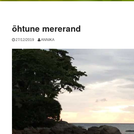
õhtune mererand
27/12/2019
ANNIKA