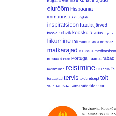
elujõud
elamise kunst
Bulgaaria
elurõõm
Hispaania
immuunsus
in English
inspiratsioon
Itaalia
järved
kooskõla
kohvik
kassid
küllus
Küpros
liikumine
Läti
Madeira
Malta
massaaz
matkarajad
meditatsioon
Mauritius
Portugal
rabad
raamat
mineraalid
Poola
reisimine
Tai
ravimtaimed
Sri Lanka
tervis
toit
teraapiad
toiduretsept
vulkaanisaar
õnn
vääriskivid
värvid
Terviseviis. Kooskõl
© Terviseviis OÜ. Kõ