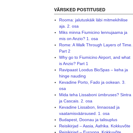
VÄRSKED POSTITUSED
Rooma: jalutuskäik läbi mitmekihilise
aja. 2. osa
Miks minna Fiumicino lennujaama ja
mis on Anzio? 1. osa
Rome: A Walk Through Layers of Time.
Part 2
Why go to Fiumicino Airport, and what
is Anzio? Part 1
Ravipaast Loodus BioSpas – keha ja
hinge nauding
Kevadine Porto, Fado ja ookean. 3.
osa
Mida teha Lissaboni ümbruses? Sintra
ja Cascais. 2. osa
Kevadine Lissabon, linnaosad ja
vaatamisväärsused. 1. osa
Budapest, Doonau ja talisuplus
Reisikirjad – Aasia, Aafrika. Kokkuvõte
Reisikirjad – Euroopa. Kokkuvõte