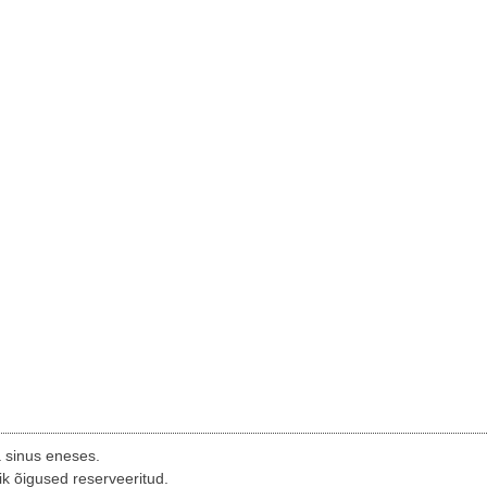
a sinus eneses.
ik õigused reserveeritud.