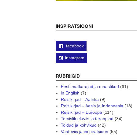
INSPIRATSIOONI
facebook
instagram
RUBRIIGID
Eesti matkarajad ja maastikud
(61)
in English
(7)
Reisikirjad – Aafrika
(9)
Reisikirjad – Aasia ja Indoneesia
(18)
Reisikirjad – Euroopa
(114)
Tervislik eluviis ja teraapiad
(34)
Toidud ja kohvikud
(42)
Vaateviis ja inspiratsioon
(55)