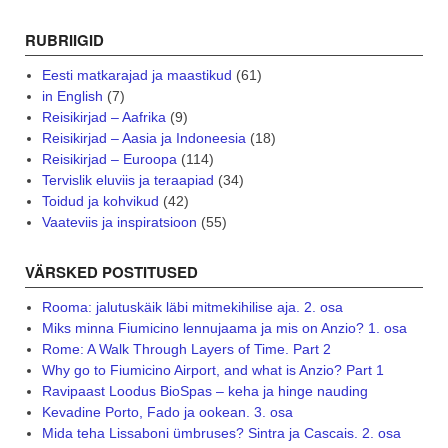
RUBRIIGID
Eesti matkarajad ja maastikud
(61)
in English
(7)
Reisikirjad – Aafrika
(9)
Reisikirjad – Aasia ja Indoneesia
(18)
Reisikirjad – Euroopa
(114)
Tervislik eluviis ja teraapiad
(34)
Toidud ja kohvikud
(42)
Vaateviis ja inspiratsioon
(55)
VÄRSKED POSTITUSED
Rooma: jalutuskäik läbi mitmekihilise aja. 2. osa
Miks minna Fiumicino lennujaama ja mis on Anzio? 1. osa
Rome: A Walk Through Layers of Time. Part 2
Why go to Fiumicino Airport, and what is Anzio? Part 1
Ravipaast Loodus BioSpas – keha ja hinge nauding
Kevadine Porto, Fado ja ookean. 3. osa
Mida teha Lissaboni ümbruses? Sintra ja Cascais. 2. osa