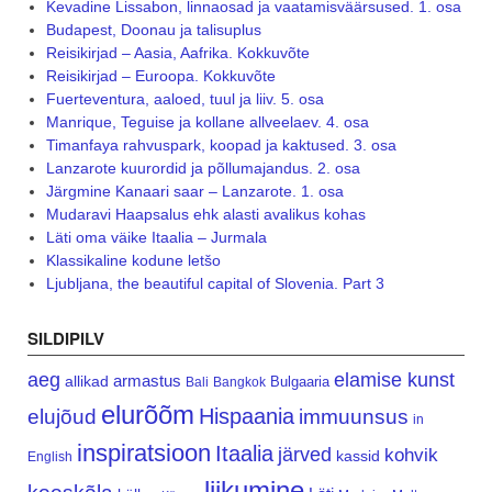
Kevadine Lissabon, linnaosad ja vaatamisväärsused. 1. osa
Budapest, Doonau ja talisuplus
Reisikirjad – Aasia, Aafrika. Kokkuvõte
Reisikirjad – Euroopa. Kokkuvõte
Fuerteventura, aaloed, tuul ja liiv. 5. osa
Manrique, Teguise ja kollane allveelaev. 4. osa
Timanfaya rahvuspark, koopad ja kaktused. 3. osa
Lanzarote kuurordid ja põllumajandus. 2. osa
Järgmine Kanaari saar – Lanzarote. 1. osa
Mudaravi Haapsalus ehk alasti avalikus kohas
Läti oma väike Itaalia – Jurmala
Klassikaline kodune letšo
Ljubljana, the beautiful capital of Slovenia. Part 3
SILDIPILV
aeg
elamise kunst
armastus
allikad
Bulgaaria
Bali
Bangkok
elurõõm
Hispaania
elujõud
immuunsus
in
inspiratsioon
Itaalia
järved
kohvik
kassid
English
liikumine