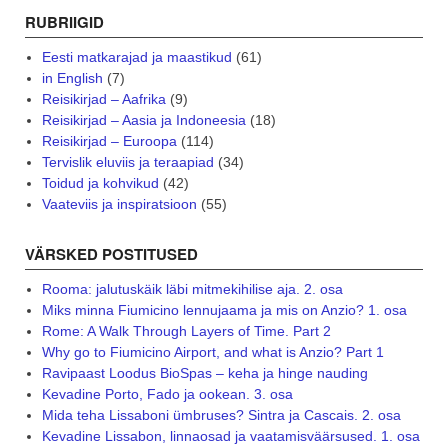
RUBRIIGID
Eesti matkarajad ja maastikud
(61)
in English
(7)
Reisikirjad – Aafrika
(9)
Reisikirjad – Aasia ja Indoneesia
(18)
Reisikirjad – Euroopa
(114)
Tervislik eluviis ja teraapiad
(34)
Toidud ja kohvikud
(42)
Vaateviis ja inspiratsioon
(55)
VÄRSKED POSTITUSED
Rooma: jalutuskäik läbi mitmekihilise aja. 2. osa
Miks minna Fiumicino lennujaama ja mis on Anzio? 1. osa
Rome: A Walk Through Layers of Time. Part 2
Why go to Fiumicino Airport, and what is Anzio? Part 1
Ravipaast Loodus BioSpas – keha ja hinge nauding
Kevadine Porto, Fado ja ookean. 3. osa
Mida teha Lissaboni ümbruses? Sintra ja Cascais. 2. osa
Kevadine Lissabon, linnaosad ja vaatamisväärsused. 1. osa