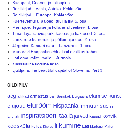
Budapest, Doonau ja talisuplus
Reisikirjad – Aasia, Aafrika. Kokkuvõte
Reisikirjad – Euroopa. Kokkuvõte
Fuerteventura, aaloed, tuul ja liiv. 5. osa
Manrique, Teguise ja kollane allveelaev. 4. osa
Timanfaya rahvuspark, koopad ja kaktused. 3. osa
Lanzarote kuurordid ja põllumajandus. 2. osa
Järgmine Kanaari saar – Lanzarote. 1. osa
Mudaravi Haapsalus ehk alasti avalikus kohas
Läti oma väike Itaalia – Jurmala
Klassikaline kodune letšo
Ljubljana, the beautiful capital of Slovenia. Part 3
SILDIPILV
aeg
elamise kunst
armastus
allikad
Bulgaaria
Bali
Bangkok
elurõõm
Hispaania
elujõud
immuunsus
in
inspiratsioon
Itaalia
järved
kohvik
kassid
English
liikumine
kooskõla
Läti
küllus
Madeira
Malta
Küpros