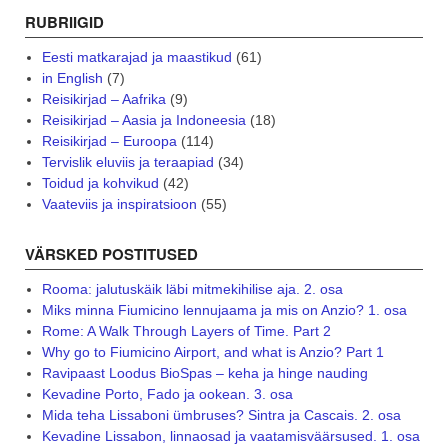
RUBRIIGID
Eesti matkarajad ja maastikud
(61)
in English
(7)
Reisikirjad – Aafrika
(9)
Reisikirjad – Aasia ja Indoneesia
(18)
Reisikirjad – Euroopa
(114)
Tervislik eluviis ja teraapiad
(34)
Toidud ja kohvikud
(42)
Vaateviis ja inspiratsioon
(55)
VÄRSKED POSTITUSED
Rooma: jalutuskäik läbi mitmekihilise aja. 2. osa
Miks minna Fiumicino lennujaama ja mis on Anzio? 1. osa
Rome: A Walk Through Layers of Time. Part 2
Why go to Fiumicino Airport, and what is Anzio? Part 1
Ravipaast Loodus BioSpas – keha ja hinge nauding
Kevadine Porto, Fado ja ookean. 3. osa
Mida teha Lissaboni ümbruses? Sintra ja Cascais. 2. osa
Kevadine Lissabon, linnaosad ja vaatamisväärsused. 1. osa