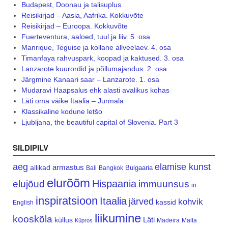
Budapest, Doonau ja talisuplus
Reisikirjad – Aasia, Aafrika. Kokkuvõte
Reisikirjad – Euroopa. Kokkuvõte
Fuerteventura, aaloed, tuul ja liiv. 5. osa
Manrique, Teguise ja kollane allveelaev. 4. osa
Timanfaya rahvuspark, koopad ja kaktused. 3. osa
Lanzarote kuurordid ja põllumajandus. 2. osa
Järgmine Kanaari saar – Lanzarote. 1. osa
Mudaravi Haapsalus ehk alasti avalikus kohas
Läti oma väike Itaalia – Jurmala
Klassikaline kodune letšo
Ljubljana, the beautiful capital of Slovenia. Part 3
SILDIPILV
aeg
elamise kunst
armastus
allikad
Bulgaaria
Bali
Bangkok
elurõõm
Hispaania
elujõud
immuunsus
in
inspiratsioon
Itaalia
järved
kohvik
kassid
English
liikumine
kooskõla
Läti
küllus
Madeira
Malta
Küpros