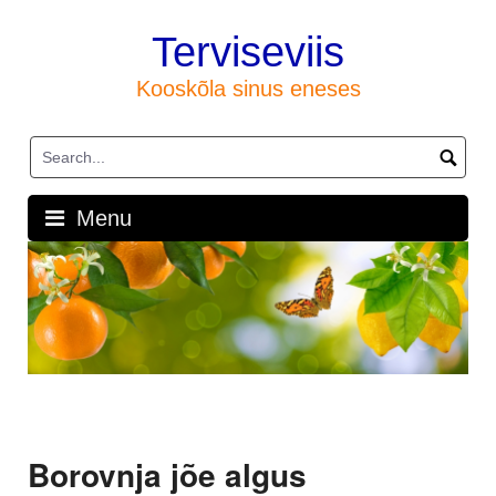
Skip
to
Terviseviis
content
Kooskõla sinus eneses
Menu
Borovnja jõe algus