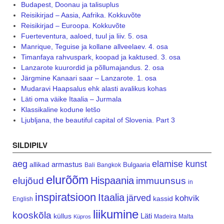
Budapest, Doonau ja talisuplus
Reisikirjad – Aasia, Aafrika. Kokkuvõte
Reisikirjad – Euroopa. Kokkuvõte
Fuerteventura, aaloed, tuul ja liiv. 5. osa
Manrique, Teguise ja kollane allveelaev. 4. osa
Timanfaya rahvuspark, koopad ja kaktused. 3. osa
Lanzarote kuurordid ja põllumajandus. 2. osa
Järgmine Kanaari saar – Lanzarote. 1. osa
Mudaravi Haapsalus ehk alasti avalikus kohas
Läti oma väike Itaalia – Jurmala
Klassikaline kodune letšo
Ljubljana, the beautiful capital of Slovenia. Part 3
SILDIPILV
aeg
elamise kunst
armastus
allikad
Bulgaaria
Bali
Bangkok
elurõõm
Hispaania
elujõud
immuunsus
in
inspiratsioon
Itaalia
järved
kohvik
kassid
English
liikumine
kooskõla
Läti
küllus
Madeira
Malta
Küpros