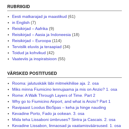
RUBRIIGID
Eesti matkarajad ja maastikud
(61)
in English
(7)
Reisikirjad – Aafrika
(9)
Reisikirjad – Aasia ja Indoneesia
(18)
Reisikirjad – Euroopa
(114)
Tervislik eluviis ja teraapiad
(34)
Toidud ja kohvikud
(42)
Vaateviis ja inspiratsioon
(55)
VÄRSKED POSTITUSED
Rooma: jalutuskäik läbi mitmekihilise aja. 2. osa
Miks minna Fiumicino lennujaama ja mis on Anzio? 1. osa
Rome: A Walk Through Layers of Time. Part 2
Why go to Fiumicino Airport, and what is Anzio? Part 1
Ravipaast Loodus BioSpas – keha ja hinge nauding
Kevadine Porto, Fado ja ookean. 3. osa
Mida teha Lissaboni ümbruses? Sintra ja Cascais. 2. osa
Kevadine Lissabon, linnaosad ja vaatamisväärsused. 1. osa