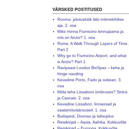
VÄRSKED POSTITUSED
Rooma: jalutuskäik läbi mitmekihilise
aja. 2. osa
Miks minna Fiumicino lennujaama ja
mis on Anzio? 1. osa
Rome: A Walk Through Layers of Time.
Part 2
Why go to Fiumicino Airport, and what
is Anzio? Part 1
Ravipaast Loodus BioSpas – keha ja
hinge nauding
Kevadine Porto, Fado ja ookean. 3.
osa
Mida teha Lissaboni ümbruses? Sintra
ja Cascais. 2. osa
Kevadine Lissabon, linnaosad ja
vaatamisväärsused. 1. osa
Budapest, Doonau ja talisuplus
Reisikirjad – Aasia, Aafrika. Kokkuvõte
Reisikirjad – Euroopa. Kokkuvõte