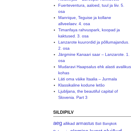
Fuerteventura, aaloed, tuul ja liiv. 5.
osa
Manrique, Teguise ja kollane
allveelaev. 4. osa
Timanfaya rahvuspark, koopad ja
kaktused. 3. osa
Lanzarote kuurordid ja põllumajandus.
2. osa
Järgmine Kanaari saar – Lanzarote. 1.
osa
Mudaravi Haapsalus ehk alasti avalikus
kohas
Läti oma väike Itaalia – Jurmala
Klassikaline kodune letšo
Ljubljana, the beautiful capital of
Slovenia. Part 3
SILDIPILV
aeg
armastus
allikad
Bali
Bangkok