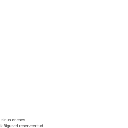
a sinus eneses.
ik õigused reserveeritud.