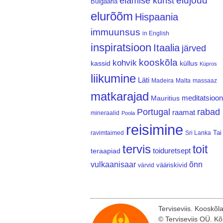
elujõud
elamise kunst
Bulgaaria
elurõõm
Hispaania
immuunsus
in English
inspiratsioon
Itaalia
järved
kooskõla
kohvik
kassid
küllus
Küpros
liikumine
Läti
Madeira
Malta
massaaz
matkarajad
meditatsioon
Mauritius
Portugal
rabad
raamat
mineraalid
Poola
reisimine
Tai
ravimtaimed
Sri Lanka
tervis
toit
teraapiad
toiduretsept
vulkaanisaar
õnn
vääriskivid
värvid
Terviseviis. Kooskõl
© Terviseviis OÜ. Kõ