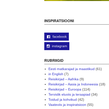
INSPIRATSIOONI
facebook
instagram
RUBRIIGID
Eesti matkarajad ja maastikud
(61)
in English
(7)
Reisikirjad – Aafrika
(9)
Reisikirjad – Aasia ja Indoneesia
(18)
Reisikirjad – Euroopa
(114)
Tervislik eluviis ja teraapiad
(34)
Toidud ja kohvikud
(42)
Vaateviis ja inspiratsioon
(55)