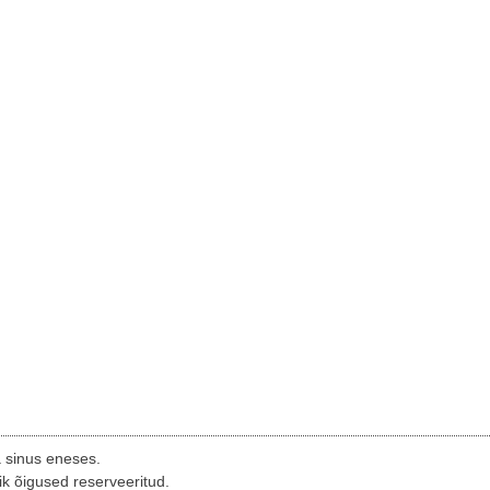
a sinus eneses.
ik õigused reserveeritud.