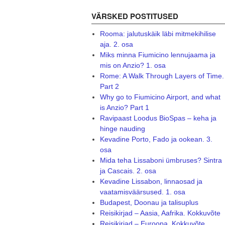
VÄRSKED POSTITUSED
Rooma: jalutuskäik läbi mitmekihilise
aja. 2. osa
Miks minna Fiumicino lennujaama ja
mis on Anzio? 1. osa
Rome: A Walk Through Layers of Time.
Part 2
Why go to Fiumicino Airport, and what
is Anzio? Part 1
Ravipaast Loodus BioSpas – keha ja
hinge nauding
Kevadine Porto, Fado ja ookean. 3.
osa
Mida teha Lissaboni ümbruses? Sintra
ja Cascais. 2. osa
Kevadine Lissabon, linnaosad ja
vaatamisväärsused. 1. osa
Budapest, Doonau ja talisuplus
Reisikirjad – Aasia, Aafrika. Kokkuvõte
Reisikirjad – Euroopa. Kokkuvõte