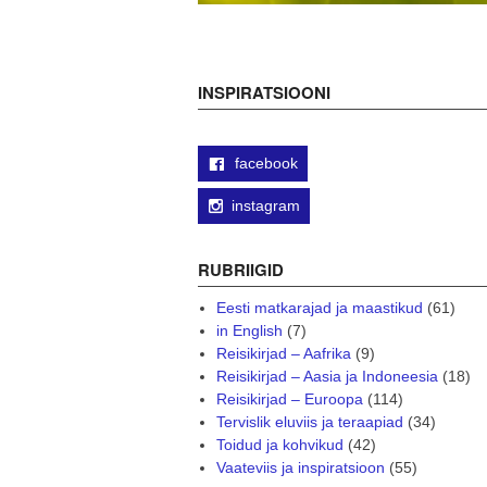
INSPIRATSIOONI
facebook
instagram
RUBRIIGID
Eesti matkarajad ja maastikud
(61)
in English
(7)
Reisikirjad – Aafrika
(9)
Reisikirjad – Aasia ja Indoneesia
(18)
Reisikirjad – Euroopa
(114)
Tervislik eluviis ja teraapiad
(34)
Toidud ja kohvikud
(42)
Vaateviis ja inspiratsioon
(55)