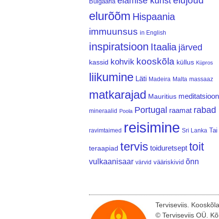
elujõud
elamise kunst
Bulgaaria
elurõõm
Hispaania
immuunsus
in English
inspiratsioon
Itaalia
järved
kooskõla
kohvik
kassid
küllus
Küpros
liikumine
Läti
Madeira
Malta
massaaz
matkarajad
meditatsioon
Mauritius
Portugal
rabad
raamat
mineraalid
Poola
reisimine
Tai
ravimtaimed
Sri Lanka
tervis
toit
teraapiad
toiduretsept
vulkaanisaar
õnn
vääriskivid
värvid
Terviseviis. Kooskõl
© Terviseviis OÜ. Kõ