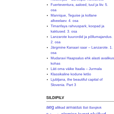
Fuerteventura, aaloed, tuul ja liiv. 5.
osa
Manrique, Teguise ja kollane
allveelaev. 4. osa
Timanfaya rahvuspark, koopad ja
kaktused. 3. osa
Lanzarote kuurordid ja põllumajandus.
2. osa
Järgmine Kanaari saar – Lanzarote. 1.
osa
Mudaravi Haapsalus ehk alasti avalikus
kohas
Läti oma väike Itaalia – Jurmala
Klassikaline kodune letšo
Ljubljana, the beautiful capital of
Slovenia. Part 3
SILDIPILV
aeg
armastus
allikad
Bali
Bangkok