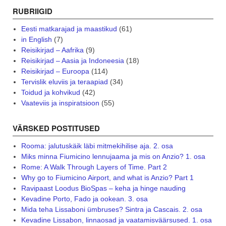
RUBRIIGID
Eesti matkarajad ja maastikud
(61)
in English
(7)
Reisikirjad – Aafrika
(9)
Reisikirjad – Aasia ja Indoneesia
(18)
Reisikirjad – Euroopa
(114)
Tervislik eluviis ja teraapiad
(34)
Toidud ja kohvikud
(42)
Vaateviis ja inspiratsioon
(55)
VÄRSKED POSTITUSED
Rooma: jalutuskäik läbi mitmekihilise aja. 2. osa
Miks minna Fiumicino lennujaama ja mis on Anzio? 1. osa
Rome: A Walk Through Layers of Time. Part 2
Why go to Fiumicino Airport, and what is Anzio? Part 1
Ravipaast Loodus BioSpas – keha ja hinge nauding
Kevadine Porto, Fado ja ookean. 3. osa
Mida teha Lissaboni ümbruses? Sintra ja Cascais. 2. osa
Kevadine Lissabon, linnaosad ja vaatamisväärsused. 1. osa