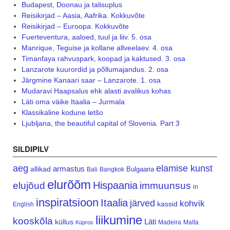
Budapest, Doonau ja talisuplus
Reisikirjad – Aasia, Aafrika. Kokkuvõte
Reisikirjad – Euroopa. Kokkuvõte
Fuerteventura, aaloed, tuul ja liiv. 5. osa
Manrique, Teguise ja kollane allveelaev. 4. osa
Timanfaya rahvuspark, koopad ja kaktused. 3. osa
Lanzarote kuurordid ja põllumajandus. 2. osa
Järgmine Kanaari saar – Lanzarote. 1. osa
Mudaravi Haapsalus ehk alasti avalikus kohas
Läti oma väike Itaalia – Jurmala
Klassikaline kodune letšo
Ljubljana, the beautiful capital of Slovenia. Part 3
SILDIPILV
aeg
elamise kunst
armastus
allikad
Bulgaaria
Bali
Bangkok
elurõõm
Hispaania
elujõud
immuunsus
in
inspiratsioon
Itaalia
järved
kohvik
kassid
English
liikumine
kooskõla
Läti
küllus
Madeira
Malta
Küpros