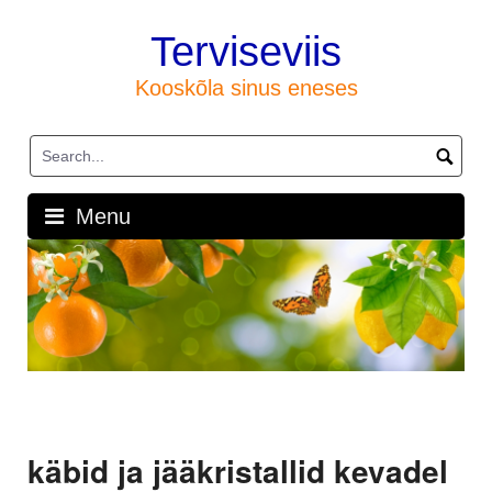
Skip
to
Terviseviis
content
Kooskõla sinus eneses
Menu
käbid ja jääkristallid kevadel