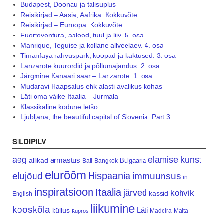
Budapest, Doonau ja talisuplus
Reisikirjad – Aasia, Aafrika. Kokkuvõte
Reisikirjad – Euroopa. Kokkuvõte
Fuerteventura, aaloed, tuul ja liiv. 5. osa
Manrique, Teguise ja kollane allveelaev. 4. osa
Timanfaya rahvuspark, koopad ja kaktused. 3. osa
Lanzarote kuurordid ja põllumajandus. 2. osa
Järgmine Kanaari saar – Lanzarote. 1. osa
Mudaravi Haapsalus ehk alasti avalikus kohas
Läti oma väike Itaalia – Jurmala
Klassikaline kodune letšo
Ljubljana, the beautiful capital of Slovenia. Part 3
SILDIPILV
aeg
elamise kunst
armastus
allikad
Bulgaaria
Bali
Bangkok
elurõõm
Hispaania
elujõud
immuunsus
in
inspiratsioon
Itaalia
järved
kohvik
kassid
English
liikumine
kooskõla
Läti
küllus
Madeira
Malta
Küpros