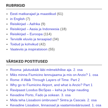
RUBRIIGID
Eesti matkarajad ja maastikud
(61)
in English
(7)
Reisikirjad – Aafrika
(9)
Reisikirjad – Aasia ja Indoneesia
(18)
Reisikirjad – Euroopa
(114)
Tervislik eluviis ja teraapiad
(34)
Toidud ja kohvikud
(42)
Vaateviis ja inspiratsioon
(55)
VÄRSKED POSTITUSED
Rooma: jalutuskäik läbi mitmekihilise aja. 2. osa
Miks minna Fiumicino lennujaama ja mis on Anzio? 1. osa
Rome: A Walk Through Layers of Time. Part 2
Why go to Fiumicino Airport, and what is Anzio? Part 1
Ravipaast Loodus BioSpas – keha ja hinge nauding
Kevadine Porto, Fado ja ookean. 3. osa
Mida teha Lissaboni ümbruses? Sintra ja Cascais. 2. osa
Kevadine Lissabon, linnaosad ja vaatamisväärsused. 1. osa