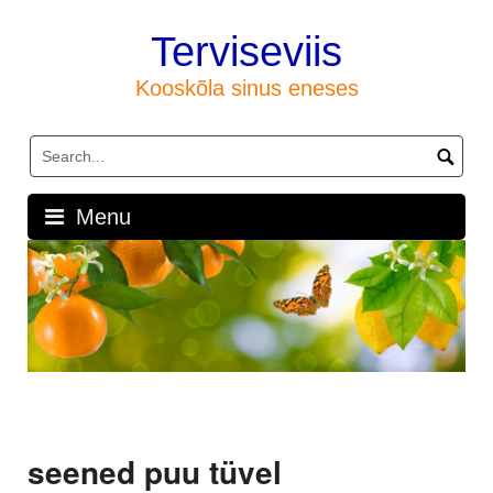
Skip
to
Terviseviis
content
Kooskõla sinus eneses
Menu
seened puu tüvel