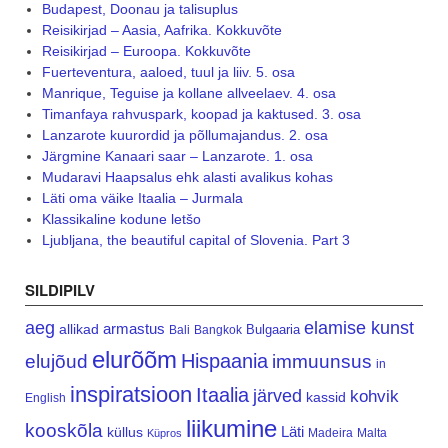
Budapest, Doonau ja talisuplus
Reisikirjad – Aasia, Aafrika. Kokkuvõte
Reisikirjad – Euroopa. Kokkuvõte
Fuerteventura, aaloed, tuul ja liiv. 5. osa
Manrique, Teguise ja kollane allveelaev. 4. osa
Timanfaya rahvuspark, koopad ja kaktused. 3. osa
Lanzarote kuurordid ja põllumajandus. 2. osa
Järgmine Kanaari saar – Lanzarote. 1. osa
Mudaravi Haapsalus ehk alasti avalikus kohas
Läti oma väike Itaalia – Jurmala
Klassikaline kodune letšo
Ljubljana, the beautiful capital of Slovenia. Part 3
SILDIPILV
aeg
elamise kunst
armastus
allikad
Bulgaaria
Bali
Bangkok
elurõõm
Hispaania
elujõud
immuunsus
in
inspiratsioon
Itaalia
järved
kohvik
kassid
English
liikumine
kooskõla
Läti
küllus
Madeira
Malta
Küpros