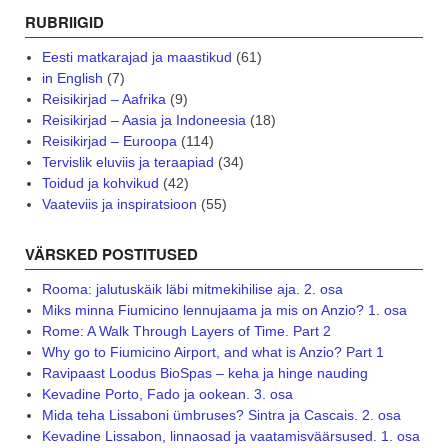
RUBRIIGID
Eesti matkarajad ja maastikud
(61)
in English
(7)
Reisikirjad – Aafrika
(9)
Reisikirjad – Aasia ja Indoneesia
(18)
Reisikirjad – Euroopa
(114)
Tervislik eluviis ja teraapiad
(34)
Toidud ja kohvikud
(42)
Vaateviis ja inspiratsioon
(55)
VÄRSKED POSTITUSED
Rooma: jalutuskäik läbi mitmekihilise aja. 2. osa
Miks minna Fiumicino lennujaama ja mis on Anzio? 1. osa
Rome: A Walk Through Layers of Time. Part 2
Why go to Fiumicino Airport, and what is Anzio? Part 1
Ravipaast Loodus BioSpas – keha ja hinge nauding
Kevadine Porto, Fado ja ookean. 3. osa
Mida teha Lissaboni ümbruses? Sintra ja Cascais. 2. osa
Kevadine Lissabon, linnaosad ja vaatamisväärsused. 1. osa