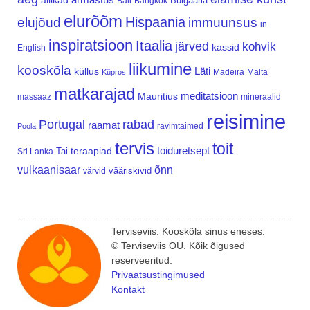
allikad
Bulgaaria
Bali
Bangkok
elurõõm
Hispaania
elujõud
immuunsus
in
inspiratsioon
Itaalia
järved
kohvik
kassid
English
liikumine
kooskõla
Läti
küllus
Madeira
Malta
Küpros
matkarajad
meditatsioon
Mauritius
massaaz
mineraalid
reisimine
Portugal
rabad
raamat
ravimtaimed
Poola
tervis
toit
teraapiad
toiduretsept
Tai
Sri Lanka
vulkaanisaar
õnn
vääriskivid
värvid
Terviseviis. Kooskõla sinus eneses.
© Terviseviis OÜ. Kõik õigused
reserveeritud.
Privaatsustingimused
Kontakt