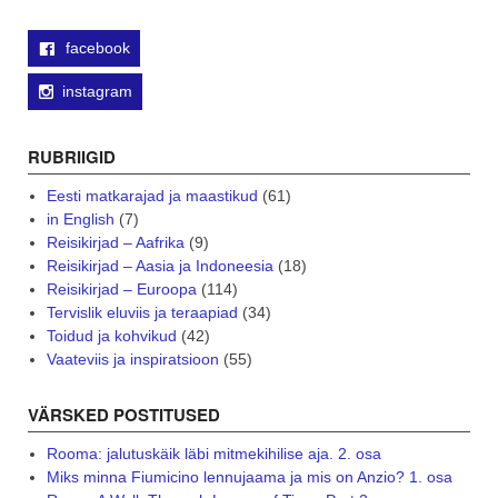
facebook
instagram
RUBRIIGID
Eesti matkarajad ja maastikud
(61)
in English
(7)
Reisikirjad – Aafrika
(9)
Reisikirjad – Aasia ja Indoneesia
(18)
Reisikirjad – Euroopa
(114)
Tervislik eluviis ja teraapiad
(34)
Toidud ja kohvikud
(42)
Vaateviis ja inspiratsioon
(55)
VÄRSKED POSTITUSED
Rooma: jalutuskäik läbi mitmekihilise aja. 2. osa
Miks minna Fiumicino lennujaama ja mis on Anzio? 1. osa