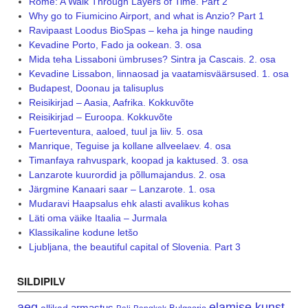
Rome: A Walk Through Layers of Time. Part 2
Why go to Fiumicino Airport, and what is Anzio? Part 1
Ravipaast Loodus BioSpas – keha ja hinge nauding
Kevadine Porto, Fado ja ookean. 3. osa
Mida teha Lissaboni ümbruses? Sintra ja Cascais. 2. osa
Kevadine Lissabon, linnaosad ja vaatamisväärsused. 1. osa
Budapest, Doonau ja talisuplus
Reisikirjad – Aasia, Aafrika. Kokkuvõte
Reisikirjad – Euroopa. Kokkuvõte
Fuerteventura, aaloed, tuul ja liiv. 5. osa
Manrique, Teguise ja kollane allveelaev. 4. osa
Timanfaya rahvuspark, koopad ja kaktused. 3. osa
Lanzarote kuurordid ja põllumajandus. 2. osa
Järgmine Kanaari saar – Lanzarote. 1. osa
Mudaravi Haapsalus ehk alasti avalikus kohas
Läti oma väike Itaalia – Jurmala
Klassikaline kodune letšo
Ljubljana, the beautiful capital of Slovenia. Part 3
SILDIPILV
aeg
elamise kunst
armastus