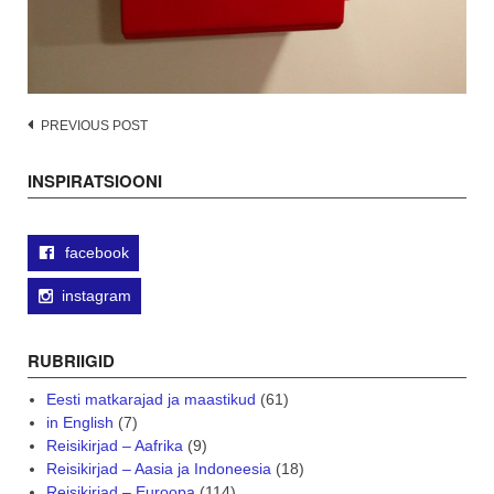
Post
PREVIOUS POST
navigation
INSPIRATSIOONI
facebook
instagram
RUBRIIGID
Eesti matkarajad ja maastikud
(61)
in English
(7)
Reisikirjad – Aafrika
(9)
Reisikirjad – Aasia ja Indoneesia
(18)
Reisikirjad – Euroopa
(114)