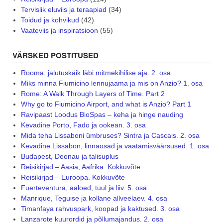
Tervislik eluviis ja teraapiad
(34)
Toidud ja kohvikud
(42)
Vaateviis ja inspiratsioon
(55)
VÄRSKED POSTITUSED
Rooma: jalutuskäik läbi mitmekihilise aja. 2. osa
Miks minna Fiumicino lennujaama ja mis on Anzio? 1. osa
Rome: A Walk Through Layers of Time. Part 2
Why go to Fiumicino Airport, and what is Anzio? Part 1
Ravipaast Loodus BioSpas – keha ja hinge nauding
Kevadine Porto, Fado ja ookean. 3. osa
Mida teha Lissaboni ümbruses? Sintra ja Cascais. 2. osa
Kevadine Lissabon, linnaosad ja vaatamisväärsused. 1. osa
Budapest, Doonau ja talisuplus
Reisikirjad – Aasia, Aafrika. Kokkuvõte
Reisikirjad – Euroopa. Kokkuvõte
Fuerteventura, aaloed, tuul ja liiv. 5. osa
Manrique, Teguise ja kollane allveelaev. 4. osa
Timanfaya rahvuspark, koopad ja kaktused. 3. osa
Lanzarote kuurordid ja põllumajandus. 2. osa