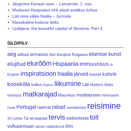
Järgmine Kanaari saar – Lanzarote. 1. osa
Mudaravi Haapsalus ehk alasti avalikus kohas
Läti oma väike Itaalia – Jurmala
Klassikaline kodune letšo
Ljubljana, the beautiful capital of Slovenia. Part 3
SILDIPILV
aeg
elamise kunst
armastus
allikad
Bulgaaria
Bali
Bangkok
elurõõm
Hispaania
elujõud
immuunsus
in
inspiratsioon
Itaalia
järved
kohvik
kassid
English
liikumine
kooskõla
Läti
küllus
Madeira
Malta
Küpros
matkarajad
meditatsioon
Mauritius
massaaz
mineraalid
reisimine
Portugal
rabad
raamat
ravimtaimed
Poola
tervis
toit
teraapiad
toiduretsept
Tai
Sri Lanka
vulkaanisaar
õnn
vääriskivid
värvid