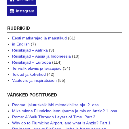
instagram
RUBRIIGID
Eesti matkarajad ja maastikud
(61)
in English
(7)
Reisikirjad – Aafrika
(9)
Reisikirjad – Aasia ja Indoneesia
(18)
Reisikirjad – Euroopa
(114)
Tervislik eluviis ja teraapiad
(34)
Toidud ja kohvikud
(42)
Vaateviis ja inspiratsioon
(55)
VÄRSKED POSTITUSED
Rooma: jalutuskäik läbi mitmekihilise aja. 2. osa
Miks minna Fiumicino lennujaama ja mis on Anzio? 1. osa
Rome: A Walk Through Layers of Time. Part 2
Why go to Fiumicino Airport, and what is Anzio? Part 1
Ravipaast Loodus BioSpas – keha ja hinge nauding