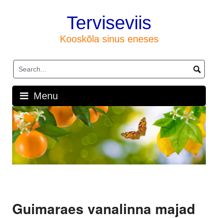
Skip
to
Terviseviis
content
Kooskõla sinus eneses
Menu
Guimaraes vanalinna majad