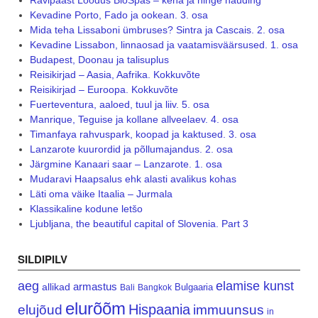
Kevadine Porto, Fado ja ookean. 3. osa
Mida teha Lissaboni ümbruses? Sintra ja Cascais. 2. osa
Kevadine Lissabon, linnaosad ja vaatamisväärsused. 1. osa
Budapest, Doonau ja talisuplus
Reisikirjad – Aasia, Aafrika. Kokkuvõte
Reisikirjad – Euroopa. Kokkuvõte
Fuerteventura, aaloed, tuul ja liiv. 5. osa
Manrique, Teguise ja kollane allveelaev. 4. osa
Timanfaya rahvuspark, koopad ja kaktused. 3. osa
Lanzarote kuurordid ja põllumajandus. 2. osa
Järgmine Kanaari saar – Lanzarote. 1. osa
Mudaravi Haapsalus ehk alasti avalikus kohas
Läti oma väike Itaalia – Jurmala
Klassikaline kodune letšo
Ljubljana, the beautiful capital of Slovenia. Part 3
SILDIPILV
aeg
elamise kunst
armastus
allikad
Bulgaaria
Bali
Bangkok
elurõõm
Hispaania
elujõud
immuunsus
in