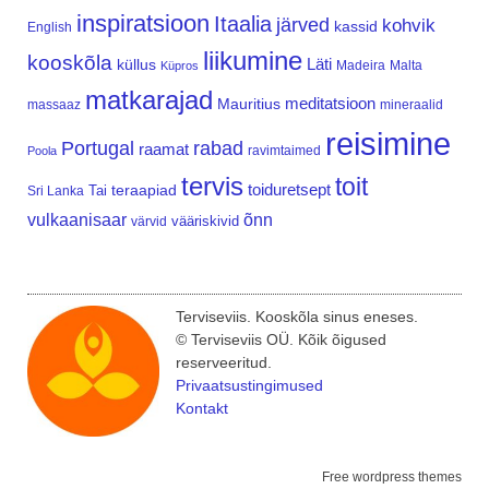
inspiratsioon
Itaalia
järved
kohvik
kassid
English
liikumine
kooskõla
Läti
küllus
Madeira
Malta
Küpros
matkarajad
meditatsioon
Mauritius
massaaz
mineraalid
reisimine
Portugal
rabad
raamat
ravimtaimed
Poola
tervis
toit
teraapiad
toiduretsept
Tai
Sri Lanka
vulkaanisaar
õnn
vääriskivid
värvid
Terviseviis. Kooskõla sinus eneses.
© Terviseviis OÜ. Kõik õigused
reserveeritud.
Privaatsustingimused
Kontakt
Free wordpress themes