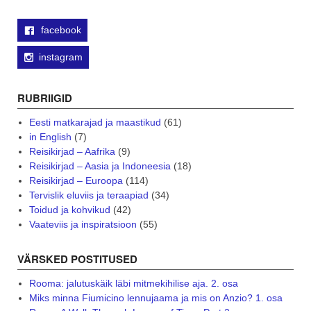
facebook
instagram
RUBRIIGID
Eesti matkarajad ja maastikud
(61)
in English
(7)
Reisikirjad – Aafrika
(9)
Reisikirjad – Aasia ja Indoneesia
(18)
Reisikirjad – Euroopa
(114)
Tervislik eluviis ja teraapiad
(34)
Toidud ja kohvikud
(42)
Vaateviis ja inspiratsioon
(55)
VÄRSKED POSTITUSED
Rooma: jalutuskäik läbi mitmekihilise aja. 2. osa
Miks minna Fiumicino lennujaama ja mis on Anzio? 1. osa