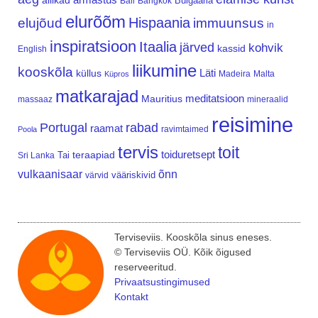
allikad
Bulgaaria
Bali
Bangkok
elurõõm
Hispaania
elujõud
immuunsus
in
inspiratsioon
Itaalia
järved
kohvik
kassid
English
liikumine
kooskõla
Läti
küllus
Madeira
Malta
Küpros
matkarajad
meditatsioon
Mauritius
massaaz
mineraalid
reisimine
Portugal
rabad
raamat
ravimtaimed
Poola
tervis
toit
teraapiad
toiduretsept
Tai
Sri Lanka
vulkaanisaar
õnn
vääriskivid
värvid
Terviseviis. Kooskõla sinus eneses.
© Terviseviis OÜ. Kõik õigused
reserveeritud.
Privaatsustingimused
Kontakt