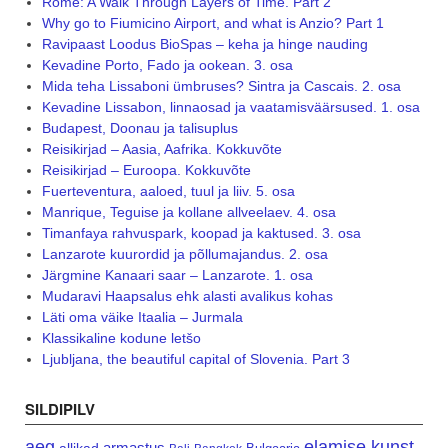
Rome: A Walk Through Layers of Time. Part 2
Why go to Fiumicino Airport, and what is Anzio? Part 1
Ravipaast Loodus BioSpas – keha ja hinge nauding
Kevadine Porto, Fado ja ookean. 3. osa
Mida teha Lissaboni ümbruses? Sintra ja Cascais. 2. osa
Kevadine Lissabon, linnaosad ja vaatamisväärsused. 1. osa
Budapest, Doonau ja talisuplus
Reisikirjad – Aasia, Aafrika. Kokkuvõte
Reisikirjad – Euroopa. Kokkuvõte
Fuerteventura, aaloed, tuul ja liiv. 5. osa
Manrique, Teguise ja kollane allveelaev. 4. osa
Timanfaya rahvuspark, koopad ja kaktused. 3. osa
Lanzarote kuurordid ja põllumajandus. 2. osa
Järgmine Kanaari saar – Lanzarote. 1. osa
Mudaravi Haapsalus ehk alasti avalikus kohas
Läti oma väike Itaalia – Jurmala
Klassikaline kodune letšo
Ljubljana, the beautiful capital of Slovenia. Part 3
SILDIPILV
aeg
elamise kunst
armastus