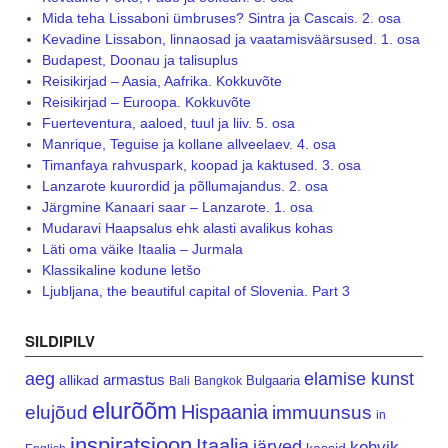
Mida teha Lissaboni ümbruses? Sintra ja Cascais. 2. osa
Kevadine Lissabon, linnaosad ja vaatamisväärsused. 1. osa
Budapest, Doonau ja talisuplus
Reisikirjad – Aasia, Aafrika. Kokkuvõte
Reisikirjad – Euroopa. Kokkuvõte
Fuerteventura, aaloed, tuul ja liiv. 5. osa
Manrique, Teguise ja kollane allveelaev. 4. osa
Timanfaya rahvuspark, koopad ja kaktused. 3. osa
Lanzarote kuurordid ja põllumajandus. 2. osa
Järgmine Kanaari saar – Lanzarote. 1. osa
Mudaravi Haapsalus ehk alasti avalikus kohas
Läti oma väike Itaalia – Jurmala
Klassikaline kodune letšo
Ljubljana, the beautiful capital of Slovenia. Part 3
SILDIPILV
aeg
elamise kunst
armastus
allikad
Bulgaaria
Bali
Bangkok
elurõõm
Hispaania
elujõud
immuunsus
in
inspiratsioon
Itaalia
järved
kohvik