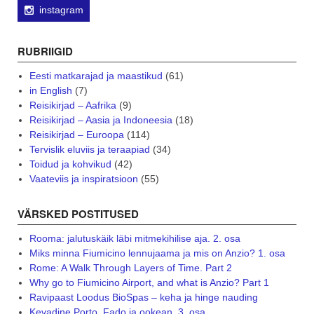
instagram
RUBRIIGID
Eesti matkarajad ja maastikud
(61)
in English
(7)
Reisikirjad – Aafrika
(9)
Reisikirjad – Aasia ja Indoneesia
(18)
Reisikirjad – Euroopa
(114)
Tervislik eluviis ja teraapiad
(34)
Toidud ja kohvikud
(42)
Vaateviis ja inspiratsioon
(55)
VÄRSKED POSTITUSED
Rooma: jalutuskäik läbi mitmekihilise aja. 2. osa
Miks minna Fiumicino lennujaama ja mis on Anzio? 1. osa
Rome: A Walk Through Layers of Time. Part 2
Why go to Fiumicino Airport, and what is Anzio? Part 1
Ravipaast Loodus BioSpas – keha ja hinge nauding
Kevadine Porto, Fado ja ookean. 3. osa