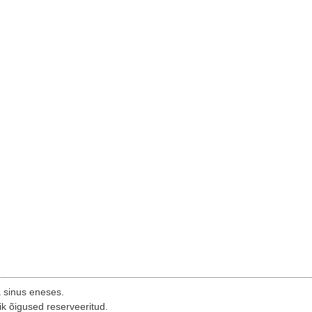
a sinus eneses.
ik õigused reserveeritud.