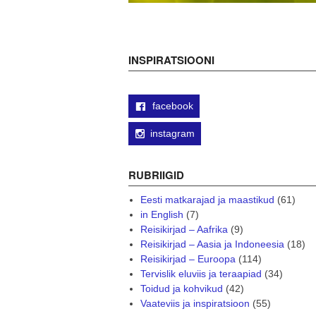
INSPIRATSIOONI
facebook
instagram
RUBRIIGID
Eesti matkarajad ja maastikud
(61)
in English
(7)
Reisikirjad – Aafrika
(9)
Reisikirjad – Aasia ja Indoneesia
(18)
Reisikirjad – Euroopa
(114)
Tervislik eluviis ja teraapiad
(34)
Toidud ja kohvikud
(42)
Vaateviis ja inspiratsioon
(55)