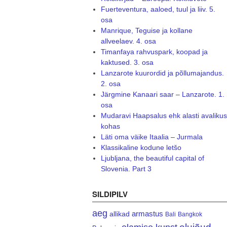
Fuerteventura, aaloed, tuul ja liiv. 5.
osa
Manrique, Teguise ja kollane
allveelaev. 4. osa
Timanfaya rahvuspark, koopad ja
kaktused. 3. osa
Lanzarote kuurordid ja põllumajandus.
2. osa
Järgmine Kanaari saar – Lanzarote. 1.
osa
Mudaravi Haapsalus ehk alasti avalikus
kohas
Läti oma väike Itaalia – Jurmala
Klassikaline kodune letšo
Ljubljana, the beautiful capital of
Slovenia. Part 3
SILDIPILV
aeg
armastus
allikad
Bali
Bangkok