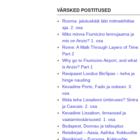
VÄRSKED POSTITUSED
Rooma: jalutuskäik läbi mitmekihilise
aja. 2. osa
Miks minna Fiumicino lennujaama ja
mis on Anzio? 1. osa
Rome: A Walk Through Layers of Time.
Part 2
Why go to Fiumicino Airport, and what
is Anzio? Part 1
Ravipaast Loodus BioSpas – keha ja
hinge nauding
Kevadine Porto, Fado ja ookean. 3.
osa
Mida teha Lissaboni ümbruses? Sintra
ja Cascais. 2. osa
Kevadine Lissabon, linnaosad ja
vaatamisväärsused. 1. osa
Budapest, Doonau ja talisuplus
Reisikirjad – Aasia, Aafrika. Kokkuvõte
Reisikirjad – Euroopa. Kokkuvõte