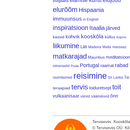
elujõud
elamise kunst
Bulgaaria
elurõõm
Hispaania
immuunsus
in English
inspiratsioon
Itaalia
järved
kooskõla
kohvik
kassid
küllus
Küpros
liikumine
Läti
Madeira
Malta
massaaz
matkarajad
meditatsioon
Mauritius
Portugal
rabad
raamat
mineraalid
Poola
reisimine
Tai
ravimtaimed
Sri Lanka
tervis
toit
teraapiad
toiduretsept
vulkaanisaar
õnn
vääriskivid
värvid
Terviseviis. Kooskõl
© Terviseviis OÜ. Kõ