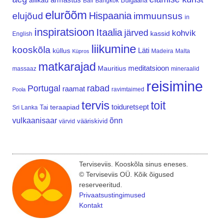
allikad
Bulgaaria
Bali
Bangkok
elurõõm
Hispaania
elujõud
immuunsus
in
inspiratsioon
Itaalia
järved
kohvik
kassid
English
liikumine
kooskõla
Läti
küllus
Madeira
Malta
Küpros
matkarajad
meditatsioon
Mauritius
massaaz
mineraalid
reisimine
Portugal
rabad
raamat
ravimtaimed
Poola
tervis
toit
teraapiad
toiduretsept
Tai
Sri Lanka
vulkaanisaar
õnn
vääriskivid
värvid
Terviseviis. Kooskõla sinus eneses.
© Terviseviis OÜ. Kõik õigused
reserveeritud.
Privaatsustingimused
Kontakt