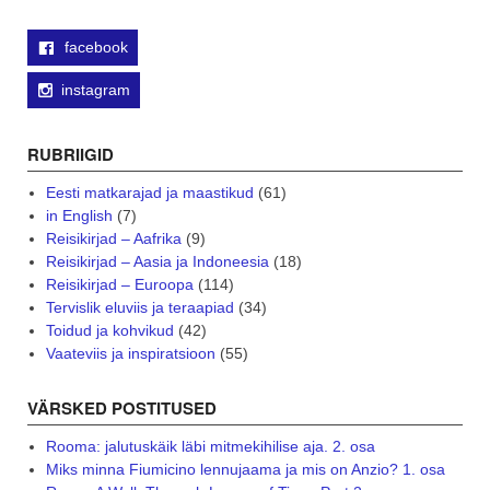
facebook
instagram
RUBRIIGID
Eesti matkarajad ja maastikud
(61)
in English
(7)
Reisikirjad – Aafrika
(9)
Reisikirjad – Aasia ja Indoneesia
(18)
Reisikirjad – Euroopa
(114)
Tervislik eluviis ja teraapiad
(34)
Toidud ja kohvikud
(42)
Vaateviis ja inspiratsioon
(55)
VÄRSKED POSTITUSED
Rooma: jalutuskäik läbi mitmekihilise aja. 2. osa
Miks minna Fiumicino lennujaama ja mis on Anzio? 1. osa