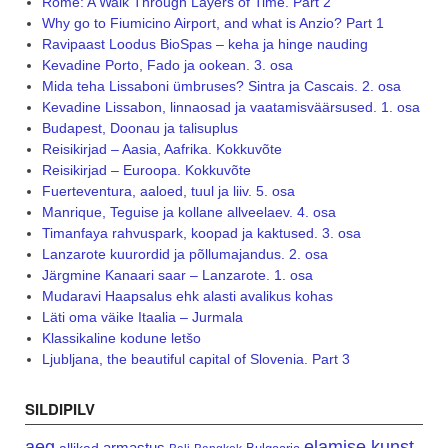
Rome: A Walk Through Layers of Time. Part 2
Why go to Fiumicino Airport, and what is Anzio? Part 1
Ravipaast Loodus BioSpas – keha ja hinge nauding
Kevadine Porto, Fado ja ookean. 3. osa
Mida teha Lissaboni ümbruses? Sintra ja Cascais. 2. osa
Kevadine Lissabon, linnaosad ja vaatamisväärsused. 1. osa
Budapest, Doonau ja talisuplus
Reisikirjad – Aasia, Aafrika. Kokkuvõte
Reisikirjad – Euroopa. Kokkuvõte
Fuerteventura, aaloed, tuul ja liiv. 5. osa
Manrique, Teguise ja kollane allveelaev. 4. osa
Timanfaya rahvuspark, koopad ja kaktused. 3. osa
Lanzarote kuurordid ja põllumajandus. 2. osa
Järgmine Kanaari saar – Lanzarote. 1. osa
Mudaravi Haapsalus ehk alasti avalikus kohas
Läti oma väike Itaalia – Jurmala
Klassikaline kodune letšo
Ljubljana, the beautiful capital of Slovenia. Part 3
SILDIPILV
aeg
elamise kunst
armastus