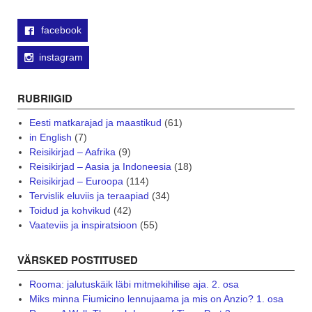
facebook
instagram
RUBRIIGID
Eesti matkarajad ja maastikud
(61)
in English
(7)
Reisikirjad – Aafrika
(9)
Reisikirjad – Aasia ja Indoneesia
(18)
Reisikirjad – Euroopa
(114)
Tervislik eluviis ja teraapiad
(34)
Toidud ja kohvikud
(42)
Vaateviis ja inspiratsioon
(55)
VÄRSKED POSTITUSED
Rooma: jalutuskäik läbi mitmekihilise aja. 2. osa
Miks minna Fiumicino lennujaama ja mis on Anzio? 1. osa