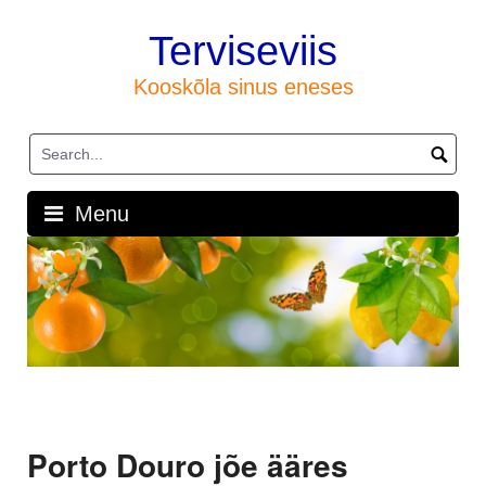
Skip
to
Terviseviis
content
Kooskõla sinus eneses
Menu
Porto Douro jõe ääres