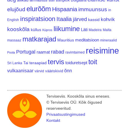
allikad
Bulgaaria
Bali
Bangkok
elurõõm
Hispaania
elujõud
immuunsus
in
inspiratsioon
Itaalia
järved
kohvik
kassid
English
liikumine
kooskõla
Läti
küllus
Madeira
Malta
Küpros
matkarajad
meditatsioon
Mauritius
massaaz
mineraalid
reisimine
Portugal
rabad
raamat
ravimtaimed
Poola
tervis
toit
teraapiad
toiduretsept
Tai
Sri Lanka
vulkaanisaar
õnn
vääriskivid
värvid
Terviseviis. Kooskõla sinus eneses.
© Terviseviis OÜ. Kõik õigused
reserveeritud.
Privaatsustingimused
Kontakt