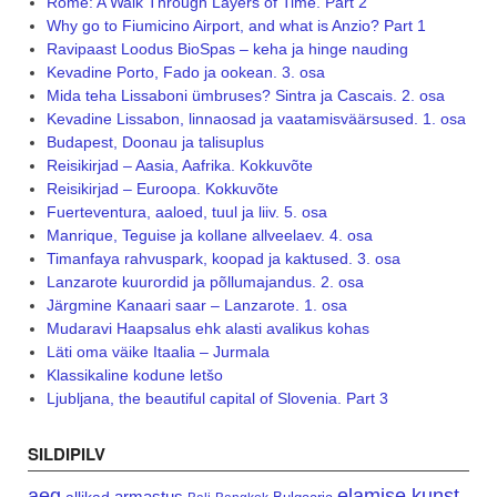
Rome: A Walk Through Layers of Time. Part 2
Why go to Fiumicino Airport, and what is Anzio? Part 1
Ravipaast Loodus BioSpas – keha ja hinge nauding
Kevadine Porto, Fado ja ookean. 3. osa
Mida teha Lissaboni ümbruses? Sintra ja Cascais. 2. osa
Kevadine Lissabon, linnaosad ja vaatamisväärsused. 1. osa
Budapest, Doonau ja talisuplus
Reisikirjad – Aasia, Aafrika. Kokkuvõte
Reisikirjad – Euroopa. Kokkuvõte
Fuerteventura, aaloed, tuul ja liiv. 5. osa
Manrique, Teguise ja kollane allveelaev. 4. osa
Timanfaya rahvuspark, koopad ja kaktused. 3. osa
Lanzarote kuurordid ja põllumajandus. 2. osa
Järgmine Kanaari saar – Lanzarote. 1. osa
Mudaravi Haapsalus ehk alasti avalikus kohas
Läti oma väike Itaalia – Jurmala
Klassikaline kodune letšo
Ljubljana, the beautiful capital of Slovenia. Part 3
SILDIPILV
aeg
elamise kunst
armastus