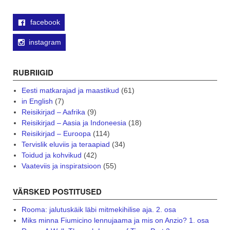
facebook
instagram
RUBRIIGID
Eesti matkarajad ja maastikud
(61)
in English
(7)
Reisikirjad – Aafrika
(9)
Reisikirjad – Aasia ja Indoneesia
(18)
Reisikirjad – Euroopa
(114)
Tervislik eluviis ja teraapiad
(34)
Toidud ja kohvikud
(42)
Vaateviis ja inspiratsioon
(55)
VÄRSKED POSTITUSED
Rooma: jalutuskäik läbi mitmekihilise aja. 2. osa
Miks minna Fiumicino lennujaama ja mis on Anzio? 1. osa