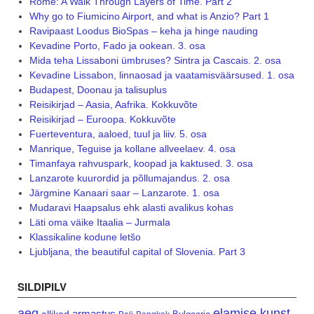
Rome: A Walk Through Layers of Time. Part 2
Why go to Fiumicino Airport, and what is Anzio? Part 1
Ravipaast Loodus BioSpas – keha ja hinge nauding
Kevadine Porto, Fado ja ookean. 3. osa
Mida teha Lissaboni ümbruses? Sintra ja Cascais. 2. osa
Kevadine Lissabon, linnaosad ja vaatamisväärsused. 1. osa
Budapest, Doonau ja talisuplus
Reisikirjad – Aasia, Aafrika. Kokkuvõte
Reisikirjad – Euroopa. Kokkuvõte
Fuerteventura, aaloed, tuul ja liiv. 5. osa
Manrique, Teguise ja kollane allveelaev. 4. osa
Timanfaya rahvuspark, koopad ja kaktused. 3. osa
Lanzarote kuurordid ja põllumajandus. 2. osa
Järgmine Kanaari saar – Lanzarote. 1. osa
Mudaravi Haapsalus ehk alasti avalikus kohas
Läti oma väike Itaalia – Jurmala
Klassikaline kodune letšo
Ljubljana, the beautiful capital of Slovenia. Part 3
SILDIPILV
aeg
elamise kunst
armastus