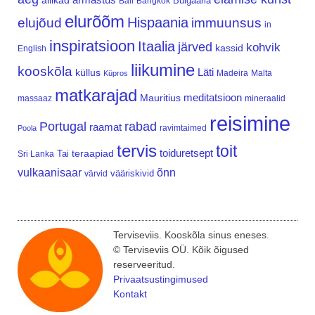
allikad
Bulgaaria
Bali
Bangkok
elurõõm
Hispaania
elujõud
immuunsus
in
inspiratsioon
Itaalia
järved
kohvik
kassid
English
liikumine
kooskõla
Läti
küllus
Madeira
Malta
Küpros
matkarajad
meditatsioon
Mauritius
massaaz
mineraalid
reisimine
Portugal
rabad
raamat
ravimtaimed
Poola
tervis
toit
teraapiad
toiduretsept
Tai
Sri Lanka
vulkaanisaar
õnn
vääriskivid
värvid
Terviseviis. Kooskõla sinus eneses.
© Terviseviis OÜ. Kõik õigused
reserveeritud.
Privaatsustingimused
Kontakt