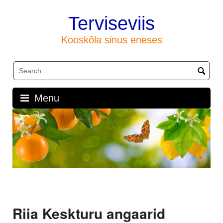
Skip
to
Terviseviis
content
Kooskõla sinus eneses
Menu
Riia Keskturu angaarid