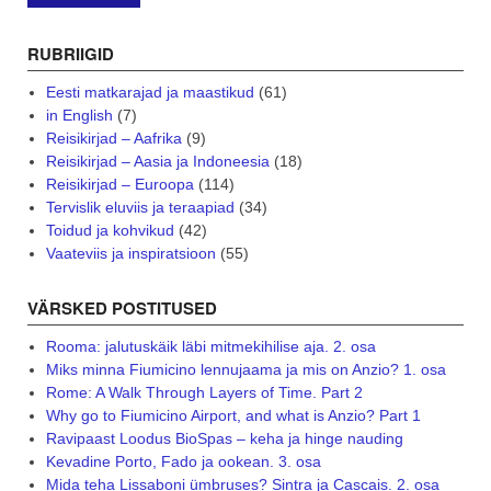
RUBRIIGID
Eesti matkarajad ja maastikud
(61)
in English
(7)
Reisikirjad – Aafrika
(9)
Reisikirjad – Aasia ja Indoneesia
(18)
Reisikirjad – Euroopa
(114)
Tervislik eluviis ja teraapiad
(34)
Toidud ja kohvikud
(42)
Vaateviis ja inspiratsioon
(55)
VÄRSKED POSTITUSED
Rooma: jalutuskäik läbi mitmekihilise aja. 2. osa
Miks minna Fiumicino lennujaama ja mis on Anzio? 1. osa
Rome: A Walk Through Layers of Time. Part 2
Why go to Fiumicino Airport, and what is Anzio? Part 1
Ravipaast Loodus BioSpas – keha ja hinge nauding
Kevadine Porto, Fado ja ookean. 3. osa
Mida teha Lissaboni ümbruses? Sintra ja Cascais. 2. osa