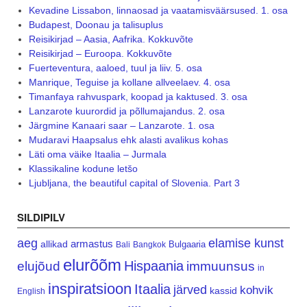
Kevadine Lissabon, linnaosad ja vaatamisväärsused. 1. osa
Budapest, Doonau ja talisuplus
Reisikirjad – Aasia, Aafrika. Kokkuvõte
Reisikirjad – Euroopa. Kokkuvõte
Fuerteventura, aaloed, tuul ja liiv. 5. osa
Manrique, Teguise ja kollane allveelaev. 4. osa
Timanfaya rahvuspark, koopad ja kaktused. 3. osa
Lanzarote kuurordid ja põllumajandus. 2. osa
Järgmine Kanaari saar – Lanzarote. 1. osa
Mudaravi Haapsalus ehk alasti avalikus kohas
Läti oma väike Itaalia – Jurmala
Klassikaline kodune letšo
Ljubljana, the beautiful capital of Slovenia. Part 3
SILDIPILV
aeg
elamise kunst
armastus
allikad
Bulgaaria
Bali
Bangkok
elurõõm
Hispaania
elujõud
immuunsus
in
inspiratsioon
Itaalia
järved
kohvik
kassid
English