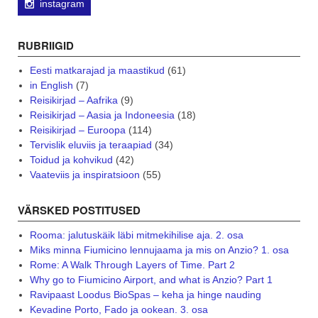
instagram
RUBRIIGID
Eesti matkarajad ja maastikud
(61)
in English
(7)
Reisikirjad – Aafrika
(9)
Reisikirjad – Aasia ja Indoneesia
(18)
Reisikirjad – Euroopa
(114)
Tervislik eluviis ja teraapiad
(34)
Toidud ja kohvikud
(42)
Vaateviis ja inspiratsioon
(55)
VÄRSKED POSTITUSED
Rooma: jalutuskäik läbi mitmekihilise aja. 2. osa
Miks minna Fiumicino lennujaama ja mis on Anzio? 1. osa
Rome: A Walk Through Layers of Time. Part 2
Why go to Fiumicino Airport, and what is Anzio? Part 1
Ravipaast Loodus BioSpas – keha ja hinge nauding
Kevadine Porto, Fado ja ookean. 3. osa