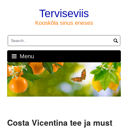
Skip
to
Terviseviis
content
Kooskõla sinus eneses
Menu
Costa Vicentina tee ja must