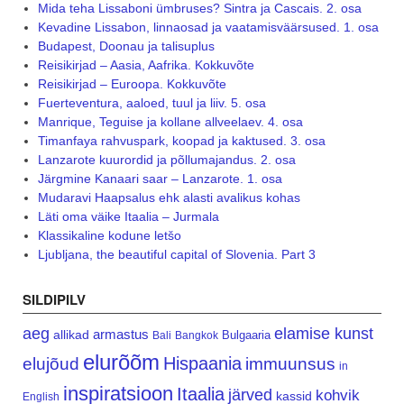
Mida teha Lissaboni ümbruses? Sintra ja Cascais. 2. osa
Kevadine Lissabon, linnaosad ja vaatamisväärsused. 1. osa
Budapest, Doonau ja talisuplus
Reisikirjad – Aasia, Aafrika. Kokkuvõte
Reisikirjad – Euroopa. Kokkuvõte
Fuerteventura, aaloed, tuul ja liiv. 5. osa
Manrique, Teguise ja kollane allveelaev. 4. osa
Timanfaya rahvuspark, koopad ja kaktused. 3. osa
Lanzarote kuurordid ja põllumajandus. 2. osa
Järgmine Kanaari saar – Lanzarote. 1. osa
Mudaravi Haapsalus ehk alasti avalikus kohas
Läti oma väike Itaalia – Jurmala
Klassikaline kodune letšo
Ljubljana, the beautiful capital of Slovenia. Part 3
SILDIPILV
aeg
elamise kunst
armastus
allikad
Bulgaaria
Bali
Bangkok
elurõõm
Hispaania
elujõud
immuunsus
in
inspiratsioon
Itaalia
järved
kohvik
kassid
English