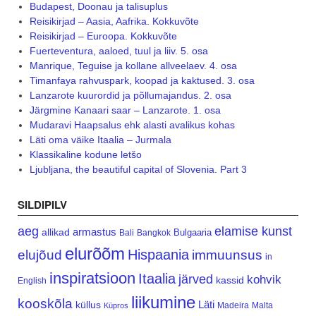
Budapest, Doonau ja talisuplus
Reisikirjad – Aasia, Aafrika. Kokkuvõte
Reisikirjad – Euroopa. Kokkuvõte
Fuerteventura, aaloed, tuul ja liiv. 5. osa
Manrique, Teguise ja kollane allveelaev. 4. osa
Timanfaya rahvuspark, koopad ja kaktused. 3. osa
Lanzarote kuurordid ja põllumajandus. 2. osa
Järgmine Kanaari saar – Lanzarote. 1. osa
Mudaravi Haapsalus ehk alasti avalikus kohas
Läti oma väike Itaalia – Jurmala
Klassikaline kodune letšo
Ljubljana, the beautiful capital of Slovenia. Part 3
SILDIPILV
aeg
elamise kunst
armastus
allikad
Bulgaaria
Bali
Bangkok
elurõõm
Hispaania
elujõud
immuunsus
in
inspiratsioon
Itaalia
järved
kohvik
kassid
English
liikumine
kooskõla
Läti
küllus
Madeira
Malta
Küpros