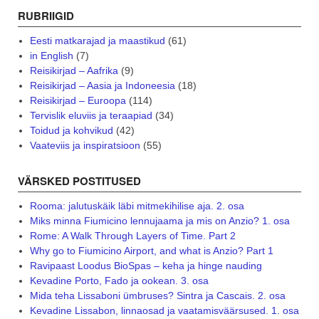
RUBRIIGID
Eesti matkarajad ja maastikud
(61)
in English
(7)
Reisikirjad – Aafrika
(9)
Reisikirjad – Aasia ja Indoneesia
(18)
Reisikirjad – Euroopa
(114)
Tervislik eluviis ja teraapiad
(34)
Toidud ja kohvikud
(42)
Vaateviis ja inspiratsioon
(55)
VÄRSKED POSTITUSED
Rooma: jalutuskäik läbi mitmekihilise aja. 2. osa
Miks minna Fiumicino lennujaama ja mis on Anzio? 1. osa
Rome: A Walk Through Layers of Time. Part 2
Why go to Fiumicino Airport, and what is Anzio? Part 1
Ravipaast Loodus BioSpas – keha ja hinge nauding
Kevadine Porto, Fado ja ookean. 3. osa
Mida teha Lissaboni ümbruses? Sintra ja Cascais. 2. osa
Kevadine Lissabon, linnaosad ja vaatamisväärsused. 1. osa