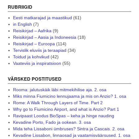
RUBRIIGID
Eesti matkarajad ja maastikud
(61)
in English
(7)
Reisikirjad – Aafrika
(9)
Reisikirjad – Aasia ja Indoneesia
(18)
Reisikirjad – Euroopa
(114)
Tervislik eluviis ja teraapiad
(34)
Toidud ja kohvikud
(42)
Vaateviis ja inspiratsioon
(55)
VÄRSKED POSTITUSED
Rooma: jalutuskäik läbi mitmekihilise aja. 2. osa
Miks minna Fiumicino lennujaama ja mis on Anzio? 1. osa
Rome: A Walk Through Layers of Time. Part 2
Why go to Fiumicino Airport, and what is Anzio? Part 1
Ravipaast Loodus BioSpas – keha ja hinge nauding
Kevadine Porto, Fado ja ookean. 3. osa
Mida teha Lissaboni ümbruses? Sintra ja Cascais. 2. osa
Kevadine Lissabon, linnaosad ja vaatamisväärsused. 1. osa