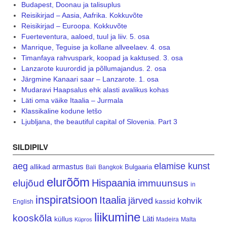
Budapest, Doonau ja talisuplus
Reisikirjad – Aasia, Aafrika. Kokkuvõte
Reisikirjad – Euroopa. Kokkuvõte
Fuerteventura, aaloed, tuul ja liiv. 5. osa
Manrique, Teguise ja kollane allveelaev. 4. osa
Timanfaya rahvuspark, koopad ja kaktused. 3. osa
Lanzarote kuurordid ja põllumajandus. 2. osa
Järgmine Kanaari saar – Lanzarote. 1. osa
Mudaravi Haapsalus ehk alasti avalikus kohas
Läti oma väike Itaalia – Jurmala
Klassikaline kodune letšo
Ljubljana, the beautiful capital of Slovenia. Part 3
SILDIPILV
aeg
elamise kunst
armastus
allikad
Bulgaaria
Bali
Bangkok
elurõõm
Hispaania
elujõud
immuunsus
in
inspiratsioon
Itaalia
järved
kohvik
kassid
English
liikumine
kooskõla
Läti
küllus
Madeira
Malta
Küpros