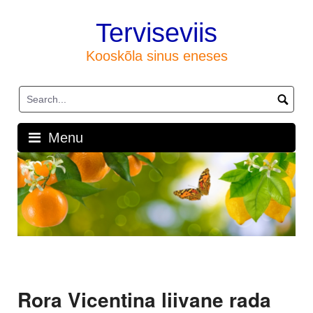
Skip
to
Terviseviis
content
Kooskõla sinus eneses
Menu
Rora Vicentina liivane rada