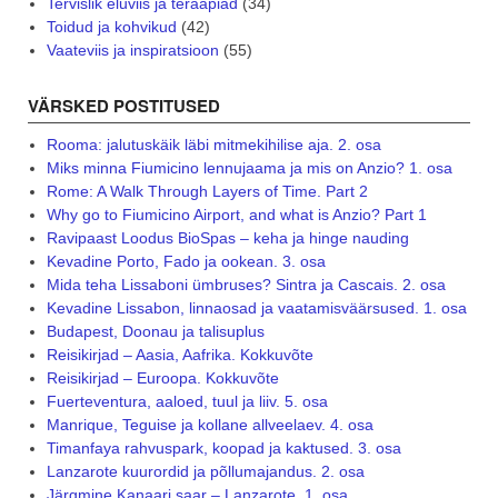
Tervislik eluviis ja teraapiad
(34)
Toidud ja kohvikud
(42)
Vaateviis ja inspiratsioon
(55)
VÄRSKED POSTITUSED
Rooma: jalutuskäik läbi mitmekihilise aja. 2. osa
Miks minna Fiumicino lennujaama ja mis on Anzio? 1. osa
Rome: A Walk Through Layers of Time. Part 2
Why go to Fiumicino Airport, and what is Anzio? Part 1
Ravipaast Loodus BioSpas – keha ja hinge nauding
Kevadine Porto, Fado ja ookean. 3. osa
Mida teha Lissaboni ümbruses? Sintra ja Cascais. 2. osa
Kevadine Lissabon, linnaosad ja vaatamisväärsused. 1. osa
Budapest, Doonau ja talisuplus
Reisikirjad – Aasia, Aafrika. Kokkuvõte
Reisikirjad – Euroopa. Kokkuvõte
Fuerteventura, aaloed, tuul ja liiv. 5. osa
Manrique, Teguise ja kollane allveelaev. 4. osa
Timanfaya rahvuspark, koopad ja kaktused. 3. osa
Lanzarote kuurordid ja põllumajandus. 2. osa
Järgmine Kanaari saar – Lanzarote. 1. osa