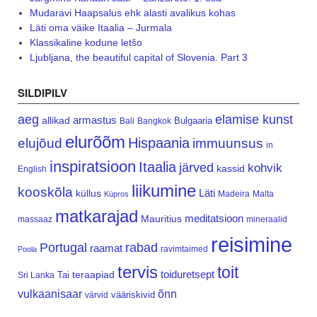
Mudaravi Haapsalus ehk alasti avalikus kohas
Läti oma väike Itaalia – Jurmala
Klassikaline kodune letšo
Ljubljana, the beautiful capital of Slovenia. Part 3
SILDIPILV
aeg
elamise kunst
armastus
allikad
Bulgaaria
Bali
Bangkok
elurõõm
Hispaania
elujõud
immuunsus
in
inspiratsioon
Itaalia
järved
kohvik
kassid
English
liikumine
kooskõla
Läti
küllus
Madeira
Malta
Küpros
matkarajad
meditatsioon
Mauritius
massaaz
mineraalid
reisimine
Portugal
rabad
raamat
ravimtaimed
Poola
tervis
toit
teraapiad
toiduretsept
Tai
Sri Lanka
vulkaanisaar
õnn
vääriskivid
värvid