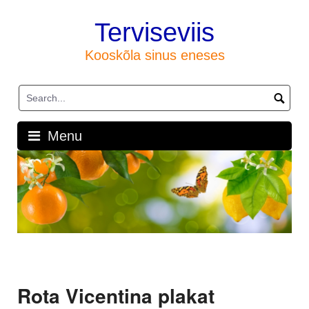
Skip
to
Terviseviis
content
Kooskõla sinus eneses
Menu
Rota Vicentina plakat