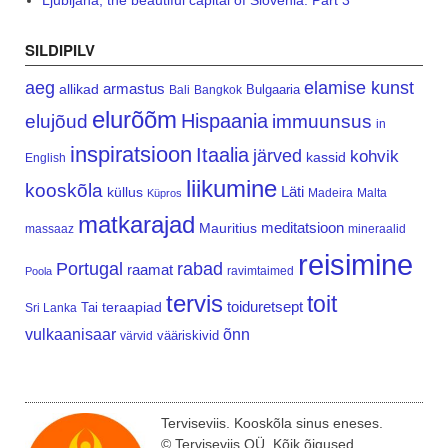
Ljubljana, the beautiful capital of Slovenia. Part 3
SILDIPILV
aeg
elamise kunst
armastus
allikad
Bulgaaria
Bali
Bangkok
elurõõm
Hispaania
elujõud
immuunsus
in
inspiratsioon
Itaalia
järved
kohvik
kassid
English
liikumine
kooskõla
Läti
küllus
Madeira
Malta
Küpros
matkarajad
meditatsioon
Mauritius
massaaz
mineraalid
reisimine
Portugal
rabad
raamat
ravimtaimed
Poola
tervis
toit
teraapiad
toiduretsept
Tai
Sri Lanka
vulkaanisaar
õnn
vääriskivid
värvid
Terviseviis. Kooskõla sinus eneses.
© Terviseviis OÜ. Kõik õigused