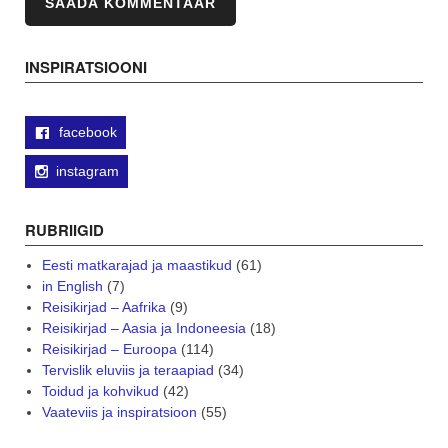
INSPIRATSIOONI
facebook
instagram
RUBRIIGID
Eesti matkarajad ja maastikud
(61)
in English
(7)
Reisikirjad – Aafrika
(9)
Reisikirjad – Aasia ja Indoneesia
(18)
Reisikirjad – Euroopa
(114)
Tervislik eluviis ja teraapiad
(34)
Toidud ja kohvikud
(42)
Vaateviis ja inspiratsioon
(55)