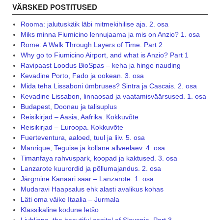
VÄRSKED POSTITUSED
Rooma: jalutuskäik läbi mitmekihilise aja. 2. osa
Miks minna Fiumicino lennujaama ja mis on Anzio? 1. osa
Rome: A Walk Through Layers of Time. Part 2
Why go to Fiumicino Airport, and what is Anzio? Part 1
Ravipaast Loodus BioSpas – keha ja hinge nauding
Kevadine Porto, Fado ja ookean. 3. osa
Mida teha Lissaboni ümbruses? Sintra ja Cascais. 2. osa
Kevadine Lissabon, linnaosad ja vaatamisväärsused. 1. osa
Budapest, Doonau ja talisuplus
Reisikirjad – Aasia, Aafrika. Kokkuvõte
Reisikirjad – Euroopa. Kokkuvõte
Fuerteventura, aaloed, tuul ja liiv. 5. osa
Manrique, Teguise ja kollane allveelaev. 4. osa
Timanfaya rahvuspark, koopad ja kaktused. 3. osa
Lanzarote kuurordid ja põllumajandus. 2. osa
Järgmine Kanaari saar – Lanzarote. 1. osa
Mudaravi Haapsalus ehk alasti avalikus kohas
Läti oma väike Itaalia – Jurmala
Klassikaline kodune letšo