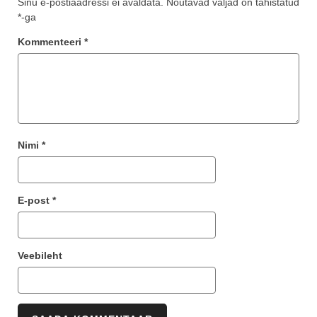
Sinu e-postiaadressi ei avaldata.
Nõutavad väljad on tähistatud
*
-ga
Kommenteeri
*
Nimi
*
E-post
*
Veebileht