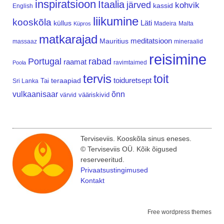
inspiratsioon
Itaalia
järved
kohvik
kassid
English
liikumine
kooskõla
Läti
küllus
Madeira
Malta
Küpros
matkarajad
meditatsioon
Mauritius
massaaz
mineraalid
reisimine
Portugal
rabad
raamat
ravimtaimed
Poola
tervis
toit
teraapiad
toiduretsept
Tai
Sri Lanka
vulkaanisaar
õnn
vääriskivid
värvid
Terviseviis. Kooskõla sinus eneses.
© Terviseviis OÜ. Kõik õigused
reserveeritud.
Privaatsustingimused
Kontakt
Free wordpress themes