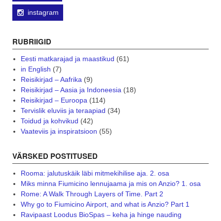
instagram
RUBRIIGID
Eesti matkarajad ja maastikud
(61)
in English
(7)
Reisikirjad – Aafrika
(9)
Reisikirjad – Aasia ja Indoneesia
(18)
Reisikirjad – Euroopa
(114)
Tervislik eluviis ja teraapiad
(34)
Toidud ja kohvikud
(42)
Vaateviis ja inspiratsioon
(55)
VÄRSKED POSTITUSED
Rooma: jalutuskäik läbi mitmekihilise aja. 2. osa
Miks minna Fiumicino lennujaama ja mis on Anzio? 1. osa
Rome: A Walk Through Layers of Time. Part 2
Why go to Fiumicino Airport, and what is Anzio? Part 1
Ravipaast Loodus BioSpas – keha ja hinge nauding