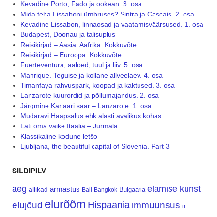
Kevadine Porto, Fado ja ookean. 3. osa
Mida teha Lissaboni ümbruses? Sintra ja Cascais. 2. osa
Kevadine Lissabon, linnaosad ja vaatamisväärsused. 1. osa
Budapest, Doonau ja talisuplus
Reisikirjad – Aasia, Aafrika. Kokkuvõte
Reisikirjad – Euroopa. Kokkuvõte
Fuerteventura, aaloed, tuul ja liiv. 5. osa
Manrique, Teguise ja kollane allveelaev. 4. osa
Timanfaya rahvuspark, koopad ja kaktused. 3. osa
Lanzarote kuurordid ja põllumajandus. 2. osa
Järgmine Kanaari saar – Lanzarote. 1. osa
Mudaravi Haapsalus ehk alasti avalikus kohas
Läti oma väike Itaalia – Jurmala
Klassikaline kodune letšo
Ljubljana, the beautiful capital of Slovenia. Part 3
SILDIPILV
aeg
elamise kunst
armastus
allikad
Bulgaaria
Bali
Bangkok
elurõõm
Hispaania
elujõud
immuunsus
in