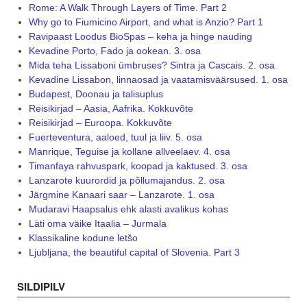
Rome: A Walk Through Layers of Time. Part 2
Why go to Fiumicino Airport, and what is Anzio? Part 1
Ravipaast Loodus BioSpas – keha ja hinge nauding
Kevadine Porto, Fado ja ookean. 3. osa
Mida teha Lissaboni ümbruses? Sintra ja Cascais. 2. osa
Kevadine Lissabon, linnaosad ja vaatamisväärsused. 1. osa
Budapest, Doonau ja talisuplus
Reisikirjad – Aasia, Aafrika. Kokkuvõte
Reisikirjad – Euroopa. Kokkuvõte
Fuerteventura, aaloed, tuul ja liiv. 5. osa
Manrique, Teguise ja kollane allveelaev. 4. osa
Timanfaya rahvuspark, koopad ja kaktused. 3. osa
Lanzarote kuurordid ja põllumajandus. 2. osa
Järgmine Kanaari saar – Lanzarote. 1. osa
Mudaravi Haapsalus ehk alasti avalikus kohas
Läti oma väike Itaalia – Jurmala
Klassikaline kodune letšo
Ljubljana, the beautiful capital of Slovenia. Part 3
SILDIPILV