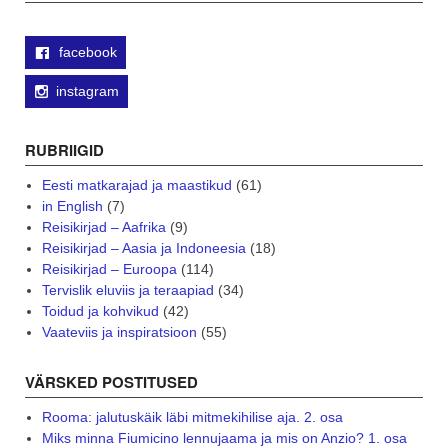
facebook
instagram
RUBRIIGID
Eesti matkarajad ja maastikud
(61)
in English
(7)
Reisikirjad – Aafrika
(9)
Reisikirjad – Aasia ja Indoneesia
(18)
Reisikirjad – Euroopa
(114)
Tervislik eluviis ja teraapiad
(34)
Toidud ja kohvikud
(42)
Vaateviis ja inspiratsioon
(55)
VÄRSKED POSTITUSED
Rooma: jalutuskäik läbi mitmekihilise aja. 2. osa
Miks minna Fiumicino lennujaama ja mis on Anzio? 1. osa