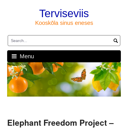
Skip
to
Terviseviis
content
Kooskõla sinus eneses
Menu
Elephant Freedom Project –