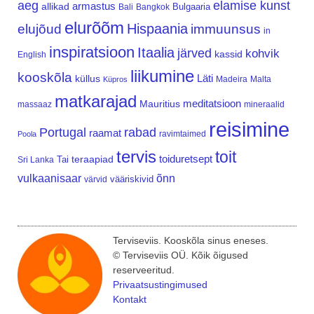
aeg
elamise kunst
armastus
allikad
Bulgaaria
Bali
Bangkok
elurõõm
Hispaania
elujõud
immuunsus
in
inspiratsioon
Itaalia
järved
kohvik
kassid
English
liikumine
kooskõla
Läti
küllus
Madeira
Malta
Küpros
matkarajad
meditatsioon
Mauritius
massaaz
mineraalid
reisimine
Portugal
rabad
raamat
ravimtaimed
Poola
tervis
toit
teraapiad
toiduretsept
Tai
Sri Lanka
vulkaanisaar
õnn
vääriskivid
värvid
Terviseviis. Kooskõla sinus eneses.
© Terviseviis OÜ. Kõik õigused
reserveeritud.
Privaatsustingimused
Kontakt