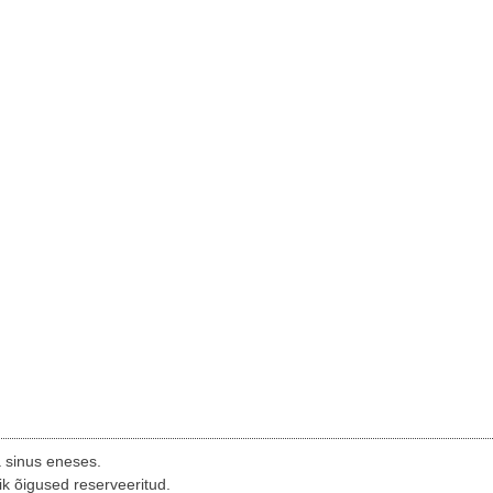
a sinus eneses.
ik õigused reserveeritud.