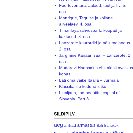
Fuerteventura, aaloed, tuul ja liiv. 5.
osa
Manrique, Teguise ja kollane
allveelaev. 4. osa
Timanfaya rahvuspark, koopad ja
kaktused. 3. osa
Lanzarote kuurordid ja põllumajandus.
2. osa
Järgmine Kanaari saar – Lanzarote. 1.
osa
Mudaravi Haapsalus ehk alasti avalikus
kohas
Läti oma väike Itaalia – Jurmala
Klassikaline kodune letšo
Ljubljana, the beautiful capital of
Slovenia. Part 3
SILDIPILV
aeg
armastus
allikad
Bali
Bangkok