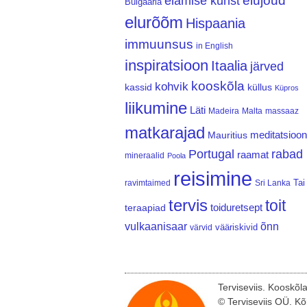
elujõud
elamise kunst
Bulgaaria
elurõõm
Hispaania
immuunsus
in English
inspiratsioon
Itaalia
järved
kooskõla
kohvik
kassid
küllus
Küpros
liikumine
Läti
Madeira
Malta
massaaz
matkarajad
meditatsioon
Mauritius
Portugal
rabad
raamat
mineraalid
Poola
reisimine
Tai
ravimtaimed
Sri Lanka
tervis
toit
teraapiad
toiduretsept
vulkaanisaar
õnn
vääriskivid
värvid
Terviseviis. Kooskõl
© Terviseviis OÜ. Kõ