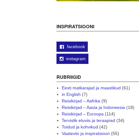
INSPIRATSIOONI
facebook
instagram
RUBRIIGID
Eesti matkarajad ja maastikud
(61)
in English
(7)
Reisikirjad – Aafrika
(9)
Reisikirjad – Aasia ja Indoneesia
(18)
Reisikirjad – Euroopa
(114)
Tervislik eluviis ja teraapiad
(34)
Toidud ja kohvikud
(42)
Vaateviis ja inspiratsioon
(55)