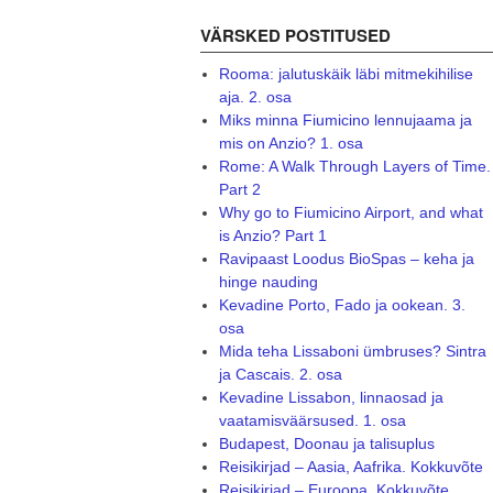
VÄRSKED POSTITUSED
Rooma: jalutuskäik läbi mitmekihilise
aja. 2. osa
Miks minna Fiumicino lennujaama ja
mis on Anzio? 1. osa
Rome: A Walk Through Layers of Time.
Part 2
Why go to Fiumicino Airport, and what
is Anzio? Part 1
Ravipaast Loodus BioSpas – keha ja
hinge nauding
Kevadine Porto, Fado ja ookean. 3.
osa
Mida teha Lissaboni ümbruses? Sintra
ja Cascais. 2. osa
Kevadine Lissabon, linnaosad ja
vaatamisväärsused. 1. osa
Budapest, Doonau ja talisuplus
Reisikirjad – Aasia, Aafrika. Kokkuvõte
Reisikirjad – Euroopa. Kokkuvõte