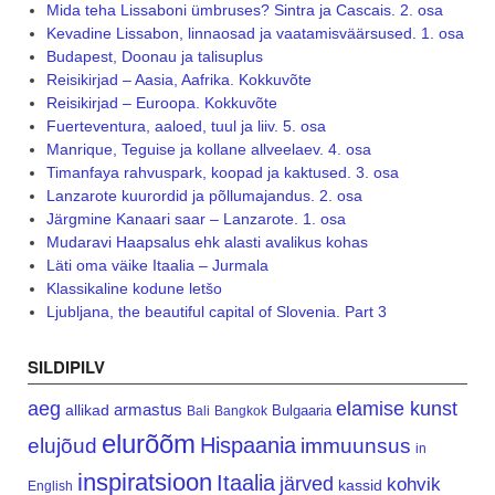
Mida teha Lissaboni ümbruses? Sintra ja Cascais. 2. osa
Kevadine Lissabon, linnaosad ja vaatamisväärsused. 1. osa
Budapest, Doonau ja talisuplus
Reisikirjad – Aasia, Aafrika. Kokkuvõte
Reisikirjad – Euroopa. Kokkuvõte
Fuerteventura, aaloed, tuul ja liiv. 5. osa
Manrique, Teguise ja kollane allveelaev. 4. osa
Timanfaya rahvuspark, koopad ja kaktused. 3. osa
Lanzarote kuurordid ja põllumajandus. 2. osa
Järgmine Kanaari saar – Lanzarote. 1. osa
Mudaravi Haapsalus ehk alasti avalikus kohas
Läti oma väike Itaalia – Jurmala
Klassikaline kodune letšo
Ljubljana, the beautiful capital of Slovenia. Part 3
SILDIPILV
aeg
elamise kunst
armastus
allikad
Bulgaaria
Bali
Bangkok
elurõõm
Hispaania
elujõud
immuunsus
in
inspiratsioon
Itaalia
järved
kohvik
kassid
English