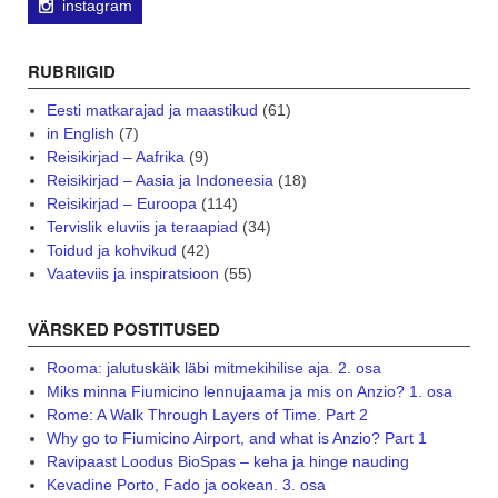
instagram
RUBRIIGID
Eesti matkarajad ja maastikud
(61)
in English
(7)
Reisikirjad – Aafrika
(9)
Reisikirjad – Aasia ja Indoneesia
(18)
Reisikirjad – Euroopa
(114)
Tervislik eluviis ja teraapiad
(34)
Toidud ja kohvikud
(42)
Vaateviis ja inspiratsioon
(55)
VÄRSKED POSTITUSED
Rooma: jalutuskäik läbi mitmekihilise aja. 2. osa
Miks minna Fiumicino lennujaama ja mis on Anzio? 1. osa
Rome: A Walk Through Layers of Time. Part 2
Why go to Fiumicino Airport, and what is Anzio? Part 1
Ravipaast Loodus BioSpas – keha ja hinge nauding
Kevadine Porto, Fado ja ookean. 3. osa