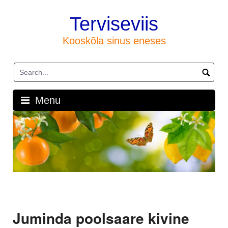
Skip
to
Terviseviis
content
Kooskõla sinus eneses
Menu
Juminda poolsaare kivine