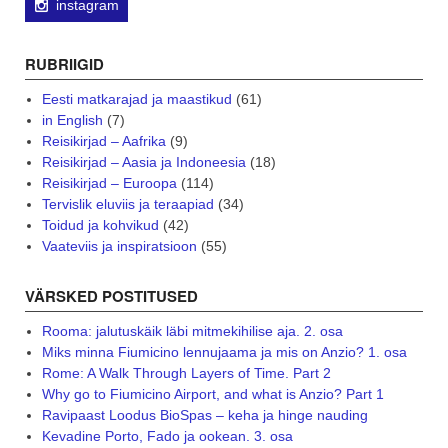
instagram
RUBRIIGID
Eesti matkarajad ja maastikud
(61)
in English
(7)
Reisikirjad – Aafrika
(9)
Reisikirjad – Aasia ja Indoneesia
(18)
Reisikirjad – Euroopa
(114)
Tervislik eluviis ja teraapiad
(34)
Toidud ja kohvikud
(42)
Vaateviis ja inspiratsioon
(55)
VÄRSKED POSTITUSED
Rooma: jalutuskäik läbi mitmekihilise aja. 2. osa
Miks minna Fiumicino lennujaama ja mis on Anzio? 1. osa
Rome: A Walk Through Layers of Time. Part 2
Why go to Fiumicino Airport, and what is Anzio? Part 1
Ravipaast Loodus BioSpas – keha ja hinge nauding
Kevadine Porto, Fado ja ookean. 3. osa