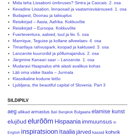
Mida teha Lissaboni ümbruses? Sintra ja Cascais. 2. osa
Kevadine Lissabon, linnaosad ja vaatamisväärsused. 1. osa
Budapest, Doonau ja talisuplus
Reisikirjad – Aasia, Aafrika. Kokkuvõte
Reisikirjad – Euroopa. Kokkuvõte
Fuerteventura, aaloed, tuul ja liiv. 5. osa
Manrique, Teguise ja kollane allveelaev. 4. osa
Timanfaya rahvuspark, koopad ja kaktused. 3. osa
Lanzarote kuurordid ja põllumajandus. 2. osa
Järgmine Kanaari saar – Lanzarote. 1. osa
Mudaravi Haapsalus ehk alasti avalikus kohas
Läti oma väike Itaalia – Jurmala
Klassikaline kodune letšo
Ljubljana, the beautiful capital of Slovenia. Part 3
SILDIPILV
aeg
elamise kunst
armastus
allikad
Bulgaaria
Bali
Bangkok
elurõõm
Hispaania
elujõud
immuunsus
in
inspiratsioon
Itaalia
järved
kohvik
kassid
English