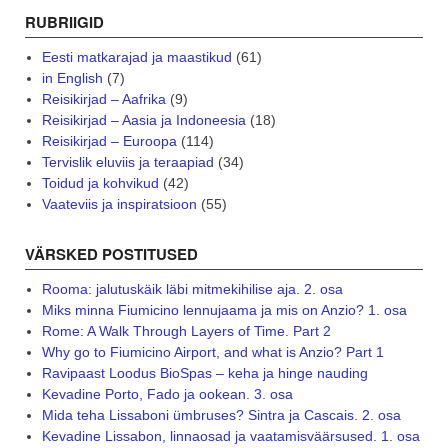
RUBRIIGID
Eesti matkarajad ja maastikud
(61)
in English
(7)
Reisikirjad – Aafrika
(9)
Reisikirjad – Aasia ja Indoneesia
(18)
Reisikirjad – Euroopa
(114)
Tervislik eluviis ja teraapiad
(34)
Toidud ja kohvikud
(42)
Vaateviis ja inspiratsioon
(55)
VÄRSKED POSTITUSED
Rooma: jalutuskäik läbi mitmekihilise aja. 2. osa
Miks minna Fiumicino lennujaama ja mis on Anzio? 1. osa
Rome: A Walk Through Layers of Time. Part 2
Why go to Fiumicino Airport, and what is Anzio? Part 1
Ravipaast Loodus BioSpas – keha ja hinge nauding
Kevadine Porto, Fado ja ookean. 3. osa
Mida teha Lissaboni ümbruses? Sintra ja Cascais. 2. osa
Kevadine Lissabon, linnaosad ja vaatamisväärsused. 1. osa