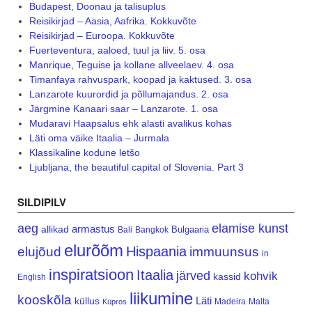
Budapest, Doonau ja talisuplus
Reisikirjad – Aasia, Aafrika. Kokkuvõte
Reisikirjad – Euroopa. Kokkuvõte
Fuerteventura, aaloed, tuul ja liiv. 5. osa
Manrique, Teguise ja kollane allveelaev. 4. osa
Timanfaya rahvuspark, koopad ja kaktused. 3. osa
Lanzarote kuurordid ja põllumajandus. 2. osa
Järgmine Kanaari saar – Lanzarote. 1. osa
Mudaravi Haapsalus ehk alasti avalikus kohas
Läti oma väike Itaalia – Jurmala
Klassikaline kodune letšo
Ljubljana, the beautiful capital of Slovenia. Part 3
SILDIPILV
aeg
elamise kunst
armastus
allikad
Bulgaaria
Bali
Bangkok
elurõõm
Hispaania
elujõud
immuunsus
in
inspiratsioon
Itaalia
järved
kohvik
kassid
English
liikumine
kooskõla
Läti
küllus
Madeira
Malta
Küpros