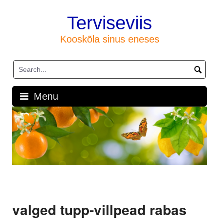
Skip
to
Terviseviis
content
Kooskõla sinus eneses
Menu
valged tupp-villpead rabas