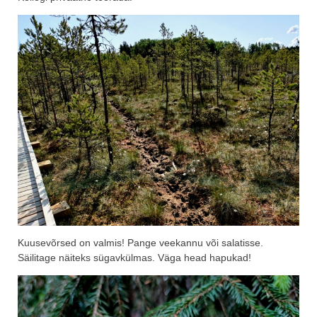
Kuusevõrsed on valmis! Pange veekannu või salatisse.
Säilitage näiteks sügavkülmas. Väga head hapukad!