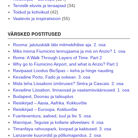
Tervislik eluviis ja teraapiad
(34)
Toidud ja kohvikud
(42)
Vaateviis ja inspiratsioon
(55)
VÄRSKED POSTITUSED
Rooma: jalutuskäik läbi mitmekihilise aja. 2. osa
Miks minna Fiumicino lennujaama ja mis on Anzio? 1. osa
Rome: A Walk Through Layers of Time. Part 2
Why go to Fiumicino Airport, and what is Anzio? Part 1
Ravipaast Loodus BioSpas – keha ja hinge nauding
Kevadine Porto, Fado ja ookean. 3. osa
Mida teha Lissaboni ümbruses? Sintra ja Cascais. 2. osa
Kevadine Lissabon, linnaosad ja vaatamisväärsused. 1. osa
Budapest, Doonau ja talisuplus
Reisikirjad – Aasia, Aafrika. Kokkuvõte
Reisikirjad – Euroopa. Kokkuvõte
Fuerteventura, aaloed, tuul ja liiv. 5. osa
Manrique, Teguise ja kollane allveelaev. 4. osa
Timanfaya rahvuspark, koopad ja kaktused. 3. osa
Lanzarote kuurordid ja põllumajandus. 2. osa