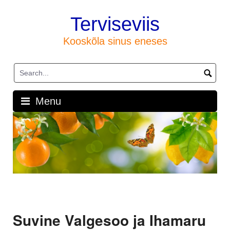
Skip
to
Terviseviis
content
Kooskõla sinus eneses
Menu
Suvine Valgesoo ja Ihamaru