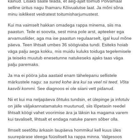
käinud. Lisaks saate teada, et aeg-ajalt toimub Põlvamaal
selline üritus nagu Ihamaru Kõivualutse laat. Ja mõni sõna
minu isiklikest veidratest toitumisharjumustest.
Kui ma vaimselt hakkan omadega rappa minema, siis ma
paastun. Teile ei soovita, sest mina pole arst, apteeker ega
arvamusliider, aga ma ise paastun regulaarselt, igal kuul mõne
päeva. Teen lihtsalt umbes 36 söögivaba tundi. Esiteks hoiab
väga palju aega kokku, mis muidu kuluks toiduga tegelemisele
ja teiseks muutub enesetunne natukeseks ajaks taas väga
palju paremaks.
Ja ma ei pööra juba aastaid enam tähelepanu sellistele
märkustele nagu:
sa sured kohe ära kui sa veel nii teed. Võta
kasvõi kommi.
See diagnoos ei ole siiani vett pidanud.
Nii et kui ma neljapäeva õhtuks tundsin, et ülepinge ja infotulv
on jälle väljakannatamatuks muutunud, siis lõpetasin reedel
lihtsalt köögi vahet voorimise ära ja läksin ka magama varem
kui tavaliselt, lihtsalt et endaga natuke parem sõber olla.
Ilmselt seetõttu ärkasin laupäeva hommikul kell kuus üles
suurepärase ideega füüsiliselt ka rappa minna. Valgesoos