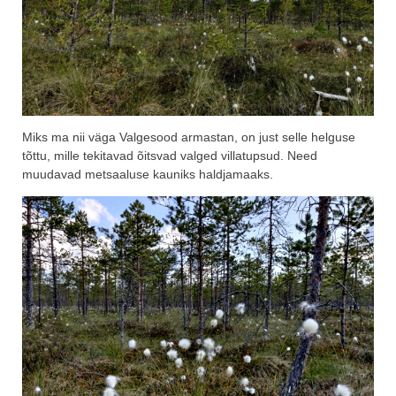
Miks ma nii väga Valgesood armastan, on just selle helguse
tõttu, mille tekitavad õitsvad valged villatupsud. Need
muudavad metsaaluse kauniks haldjamaaks.