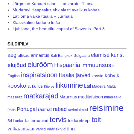
Järgmine Kanaari saar – Lanzarote. 1. osa
Mudaravi Haapsalus ehk alasti avalikus kohas
Läti oma väike Itaalia – Jurmala
Klassikaline kodune letšo
Ljubljana, the beautiful capital of Slovenia. Part 3
SILDIPILV
aeg
elamise kunst
armastus
allikad
Bulgaaria
Bali
Bangkok
elurõõm
Hispaania
elujõud
immuunsus
in
inspiratsioon
Itaalia
järved
kohvik
kassid
English
liikumine
kooskõla
Läti
küllus
Madeira
Malta
Küpros
matkarajad
meditatsioon
Mauritius
massaaz
mineraalid
reisimine
Portugal
rabad
raamat
ravimtaimed
Poola
tervis
toit
teraapiad
toiduretsept
Tai
Sri Lanka
vulkaanisaar
õnn
vääriskivid
värvid