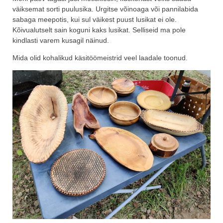
väiksemat sorti puulusika. Urgitse võinoaga või pannilabida
sabaga meepotis, kui sul väikest puust lusikat ei ole.
Kõivualutselt sain koguni kaks lusikat. Selliseid ma pole
kindlasti varem kusagil näinud.
Mida olid kohalikud käsitöömeistrid veel laadale toonud.