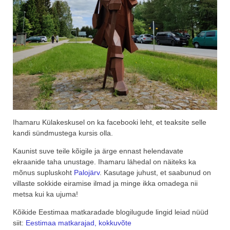
Ihamaru Külakeskusel on ka facebooki leht, et teaksite selle
kandi sündmustega kursis olla.
Kaunist suve teile kõigile ja ärge ennast helendavate
ekraanide taha unustage. Ihamaru lähedal on näiteks ka
mõnus supluskoht
Palojärv
. Kasutage juhust, et saabunud on
villaste sokkide eiramise ilmad ja minge ikka omadega nii
metsa kui ka ujuma!
Kõikide Eestimaa matkaradade blogilugude lingid leiad nüüd
siit:
Eestimaa matkarajad, kokkuvõte