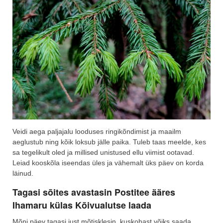
Veidi aega paljajalu looduses ringikõndimist ja maailm
aeglustub ning kõik loksub jälle paika. Tuleb taas meelde, kes
sa tegelikult oled ja millised unistused ellu viimist ootavad.
Leiad kooskõla iseendas üles ja vähemalt üks päev on korda
läinud.
Tagasi sõites avastasin Postitee ääres
Ihamaru külas Kõivualutse laada
Mõni päev tagasi just mõtisklesin, kuskohast võiks saada