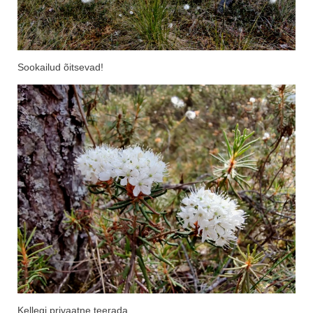
Sookailud õitsevad!
Kellegi privaatne teerada.