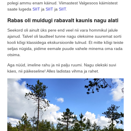
polegi ammu enam käinud. Viimastest Valgesoos käimistest
saate lugeda
SIIT
ja
SIIT
ja
SIIT
.
Rabas oli muidugi rabavalt kaunis nagu alati
Seekord oli ainult üks pere end veel nii vara hommikul jalule
ajanud. Talvel oli laudteel tunne nagu oleksime suuremat sorti
kooli kõigi klassidega ekskursioonile tulnud. Et mitte kõigi teiste
seljas nügida, pidime eemale puude vahele minema oma rada
otsima.
Aga nüüd, imeline rahu ja nii palju ruumi. Nagu olekski suvi
käes, nii päikeseline! Alles ladistas vihma ja rahet.