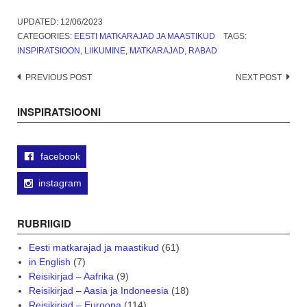
UPDATED:
12/06/2023
CATEGORIES:
EESTI MATKARAJAD JA MAASTIKUD
TAGS:
INSPIRATSIOON
,
LIIKUMINE
,
MATKARAJAD
,
RABAD
Post
PREVIOUS POST
NEXT POST
navigation
INSPIRATSIOONI
facebook
instagram
RUBRIIGID
Eesti matkarajad ja maastikud
(61)
in English
(7)
Reisikirjad – Aafrika
(9)
Reisikirjad – Aasia ja Indoneesia
(18)
Reisikirjad – Euroopa
(114)