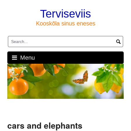
Skip
to
Terviseviis
content
Kooskõla sinus eneses
Menu
cars and elephants