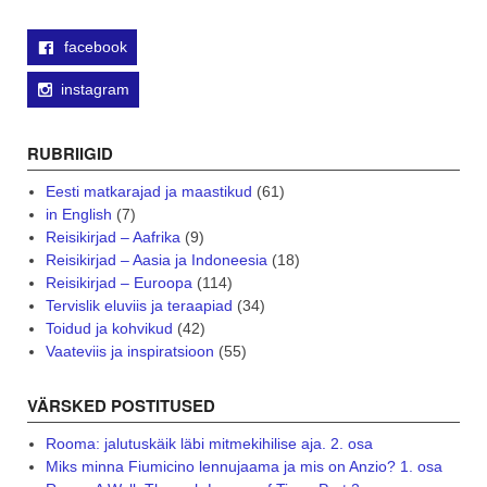
facebook
instagram
RUBRIIGID
Eesti matkarajad ja maastikud
(61)
in English
(7)
Reisikirjad – Aafrika
(9)
Reisikirjad – Aasia ja Indoneesia
(18)
Reisikirjad – Euroopa
(114)
Tervislik eluviis ja teraapiad
(34)
Toidud ja kohvikud
(42)
Vaateviis ja inspiratsioon
(55)
VÄRSKED POSTITUSED
Rooma: jalutuskäik läbi mitmekihilise aja. 2. osa
Miks minna Fiumicino lennujaama ja mis on Anzio? 1. osa