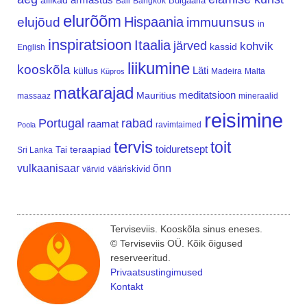
allikad
Bulgaaria
Bali
Bangkok
elurõõm
Hispaania
elujõud
immuunsus
in
inspiratsioon
Itaalia
järved
kohvik
kassid
English
liikumine
kooskõla
Läti
küllus
Madeira
Malta
Küpros
matkarajad
meditatsioon
Mauritius
massaaz
mineraalid
reisimine
Portugal
rabad
raamat
ravimtaimed
Poola
tervis
toit
teraapiad
toiduretsept
Tai
Sri Lanka
vulkaanisaar
õnn
vääriskivid
värvid
Terviseviis. Kooskõla sinus eneses.
© Terviseviis OÜ. Kõik õigused
reserveeritud.
Privaatsustingimused
Kontakt