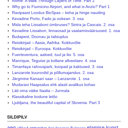
Rome: A Walk Through Layers of Time. Part 2
Why go to Fiumicino Airport, and what is Anzio? Part 1
Ravipaast Loodus BioSpas – keha ja hinge nauding
Kevadine Porto, Fado ja ookean. 3. osa
Mida teha Lissaboni ümbruses? Sintra ja Cascais. 2. osa
Kevadine Lissabon, linnaosad ja vaatamisväärsused. 1. osa
Budapest, Doonau ja talisuplus
Reisikirjad – Aasia, Aafrika. Kokkuvõte
Reisikirjad – Euroopa. Kokkuvõte
Fuerteventura, aaloed, tuul ja liiv. 5. osa
Manrique, Teguise ja kollane allveelaev. 4. osa
Timanfaya rahvuspark, koopad ja kaktused. 3. osa
Lanzarote kuurordid ja põllumajandus. 2. osa
Järgmine Kanaari saar – Lanzarote. 1. osa
Mudaravi Haapsalus ehk alasti avalikus kohas
Läti oma väike Itaalia – Jurmala
Klassikaline kodune letšo
Ljubljana, the beautiful capital of Slovenia. Part 3
SILDIPILV
aeg
elamise kunst
armastus