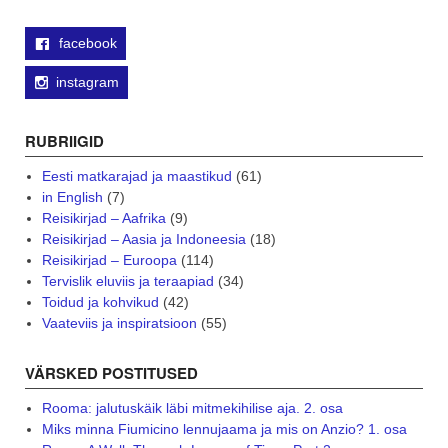
facebook
instagram
RUBRIIGID
Eesti matkarajad ja maastikud
(61)
in English
(7)
Reisikirjad – Aafrika
(9)
Reisikirjad – Aasia ja Indoneesia
(18)
Reisikirjad – Euroopa
(114)
Tervislik eluviis ja teraapiad
(34)
Toidud ja kohvikud
(42)
Vaateviis ja inspiratsioon
(55)
VÄRSKED POSTITUSED
Rooma: jalutuskäik läbi mitmekihilise aja. 2. osa
Miks minna Fiumicino lennujaama ja mis on Anzio? 1. osa