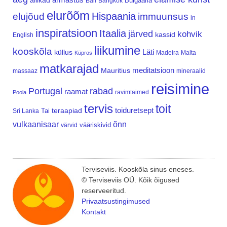
allikad
Bulgaaria
Bali
Bangkok
elurõõm
Hispaania
elujõud
immuunsus
in
inspiratsioon
Itaalia
järved
kohvik
kassid
English
liikumine
kooskõla
Läti
küllus
Madeira
Malta
Küpros
matkarajad
meditatsioon
Mauritius
massaaz
mineraalid
reisimine
Portugal
rabad
raamat
ravimtaimed
Poola
tervis
toit
teraapiad
toiduretsept
Tai
Sri Lanka
vulkaanisaar
õnn
vääriskivid
värvid
Terviseviis. Kooskõla sinus eneses.
© Terviseviis OÜ. Kõik õigused
reserveeritud.
Privaatsustingimused
Kontakt