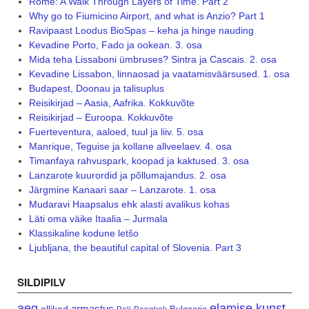
Rome: A Walk Through Layers of Time. Part 2
Why go to Fiumicino Airport, and what is Anzio? Part 1
Ravipaast Loodus BioSpas – keha ja hinge nauding
Kevadine Porto, Fado ja ookean. 3. osa
Mida teha Lissaboni ümbruses? Sintra ja Cascais. 2. osa
Kevadine Lissabon, linnaosad ja vaatamisväärsused. 1. osa
Budapest, Doonau ja talisuplus
Reisikirjad – Aasia, Aafrika. Kokkuvõte
Reisikirjad – Euroopa. Kokkuvõte
Fuerteventura, aaloed, tuul ja liiv. 5. osa
Manrique, Teguise ja kollane allveelaev. 4. osa
Timanfaya rahvuspark, koopad ja kaktused. 3. osa
Lanzarote kuurordid ja põllumajandus. 2. osa
Järgmine Kanaari saar – Lanzarote. 1. osa
Mudaravi Haapsalus ehk alasti avalikus kohas
Läti oma väike Itaalia – Jurmala
Klassikaline kodune letšo
Ljubljana, the beautiful capital of Slovenia. Part 3
SILDIPILV
aeg
elamise kunst
armastus