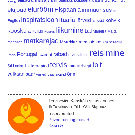
allikad
Bulgaaria
Bali
Bangkok
elurõõm
Hispaania
elujõud
immuunsus
in
inspiratsioon
Itaalia
järved
kohvik
kassid
English
liikumine
kooskõla
Läti
küllus
Madeira
Malta
Küpros
matkarajad
meditatsioon
Mauritius
massaaz
mineraalid
reisimine
Portugal
rabad
raamat
ravimtaimed
Poola
tervis
toit
teraapiad
toiduretsept
Tai
Sri Lanka
vulkaanisaar
õnn
vääriskivid
värvid
Terviseviis. Kooskõla sinus eneses.
© Terviseviis OÜ. Kõik õigused
reserveeritud.
Privaatsustingimused
Kontakt