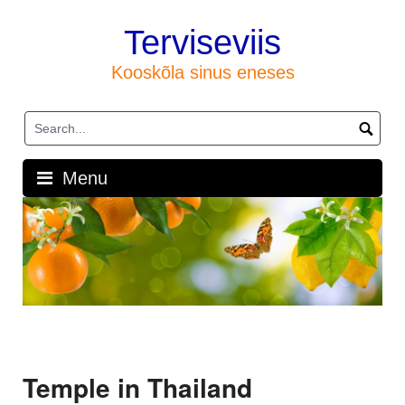
Skip
to
Terviseviis
content
Kooskõla sinus eneses
Menu
Temple in Thailand