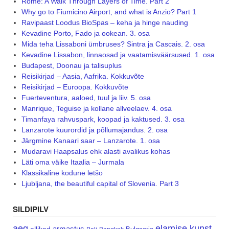
Rome: A Walk Through Layers of Time. Part 2
Why go to Fiumicino Airport, and what is Anzio? Part 1
Ravipaast Loodus BioSpas – keha ja hinge nauding
Kevadine Porto, Fado ja ookean. 3. osa
Mida teha Lissaboni ümbruses? Sintra ja Cascais. 2. osa
Kevadine Lissabon, linnaosad ja vaatamisväärsused. 1. osa
Budapest, Doonau ja talisuplus
Reisikirjad – Aasia, Aafrika. Kokkuvõte
Reisikirjad – Euroopa. Kokkuvõte
Fuerteventura, aaloed, tuul ja liiv. 5. osa
Manrique, Teguise ja kollane allveelaev. 4. osa
Timanfaya rahvuspark, koopad ja kaktused. 3. osa
Lanzarote kuurordid ja põllumajandus. 2. osa
Järgmine Kanaari saar – Lanzarote. 1. osa
Mudaravi Haapsalus ehk alasti avalikus kohas
Läti oma väike Itaalia – Jurmala
Klassikaline kodune letšo
Ljubljana, the beautiful capital of Slovenia. Part 3
SILDIPILV
aeg
elamise kunst
armastus