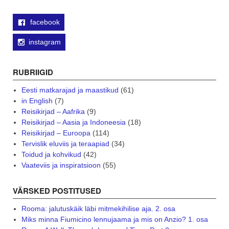
facebook
instagram
RUBRIIGID
Eesti matkarajad ja maastikud
(61)
in English
(7)
Reisikirjad – Aafrika
(9)
Reisikirjad – Aasia ja Indoneesia
(18)
Reisikirjad – Euroopa
(114)
Tervislik eluviis ja teraapiad
(34)
Toidud ja kohvikud
(42)
Vaateviis ja inspiratsioon
(55)
VÄRSKED POSTITUSED
Rooma: jalutuskäik läbi mitmekihilise aja. 2. osa
Miks minna Fiumicino lennujaama ja mis on Anzio? 1. osa