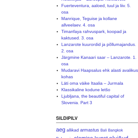
Fuerteventura, aaloed, tuul ja liiv. 5.
osa
Manrique, Teguise ja kollane
allveelaev. 4. osa
Timanfaya rahvuspark, koopad ja
kaktused. 3. osa
Lanzarote kuurordid ja põllumajandus.
2. osa
Järgmine Kanaari saar – Lanzarote. 1.
osa
Mudaravi Haapsalus ehk alasti avalikus
kohas
Läti oma väike Itaalia – Jurmala
Klassikaline kodune letšo
Ljubljana, the beautiful capital of
Slovenia. Part 3
SILDIPILV
aeg
armastus
allikad
Bali
Bangkok