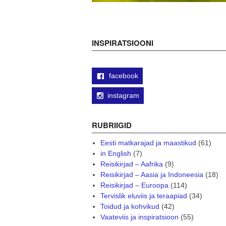
INSPIRATSIOONI
facebook
instagram
RUBRIIGID
Eesti matkarajad ja maastikud
(61)
in English
(7)
Reisikirjad – Aafrika
(9)
Reisikirjad – Aasia ja Indoneesia
(18)
Reisikirjad – Euroopa
(114)
Tervislik eluviis ja teraapiad
(34)
Toidud ja kohvikud
(42)
Vaateviis ja inspiratsioon
(55)