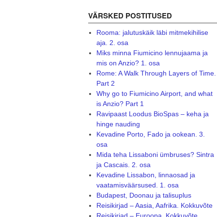
VÄRSKED POSTITUSED
Rooma: jalutuskäik läbi mitmekihilise
aja. 2. osa
Miks minna Fiumicino lennujaama ja
mis on Anzio? 1. osa
Rome: A Walk Through Layers of Time.
Part 2
Why go to Fiumicino Airport, and what
is Anzio? Part 1
Ravipaast Loodus BioSpas – keha ja
hinge nauding
Kevadine Porto, Fado ja ookean. 3.
osa
Mida teha Lissaboni ümbruses? Sintra
ja Cascais. 2. osa
Kevadine Lissabon, linnaosad ja
vaatamisväärsused. 1. osa
Budapest, Doonau ja talisuplus
Reisikirjad – Aasia, Aafrika. Kokkuvõte
Reisikirjad – Euroopa. Kokkuvõte