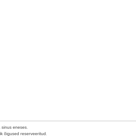
a sinus eneses.
ik õigused reserveeritud.