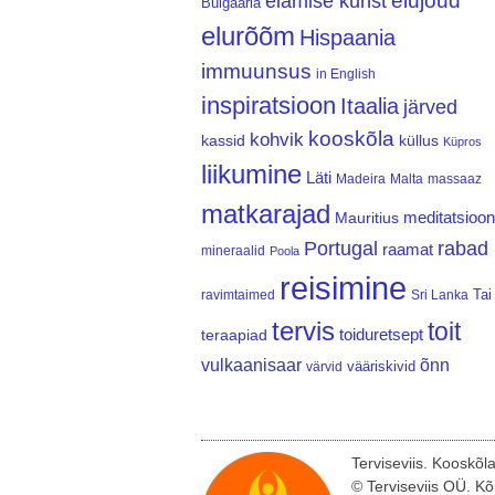
elujõud
elamise kunst
Bulgaaria
elurõõm
Hispaania
immuunsus
in English
inspiratsioon
Itaalia
järved
kooskõla
kohvik
kassid
küllus
Küpros
liikumine
Läti
Madeira
Malta
massaaz
matkarajad
meditatsioon
Mauritius
Portugal
rabad
raamat
mineraalid
Poola
reisimine
Tai
ravimtaimed
Sri Lanka
tervis
toit
teraapiad
toiduretsept
vulkaanisaar
õnn
vääriskivid
värvid
Terviseviis. Kooskõl
© Terviseviis OÜ. Kõ