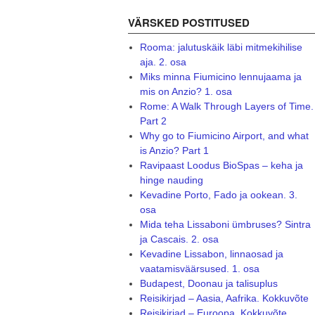
VÄRSKED POSTITUSED
Rooma: jalutuskäik läbi mitmekihilise
aja. 2. osa
Miks minna Fiumicino lennujaama ja
mis on Anzio? 1. osa
Rome: A Walk Through Layers of Time.
Part 2
Why go to Fiumicino Airport, and what
is Anzio? Part 1
Ravipaast Loodus BioSpas – keha ja
hinge nauding
Kevadine Porto, Fado ja ookean. 3.
osa
Mida teha Lissaboni ümbruses? Sintra
ja Cascais. 2. osa
Kevadine Lissabon, linnaosad ja
vaatamisväärsused. 1. osa
Budapest, Doonau ja talisuplus
Reisikirjad – Aasia, Aafrika. Kokkuvõte
Reisikirjad – Euroopa. Kokkuvõte