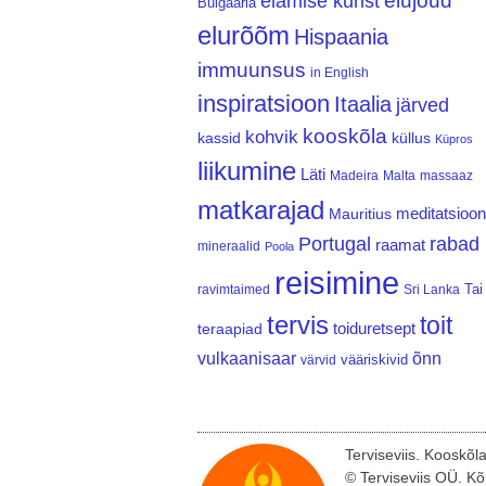
elujõud
elamise kunst
Bulgaaria
elurõõm
Hispaania
immuunsus
in English
inspiratsioon
Itaalia
järved
kooskõla
kohvik
kassid
küllus
Küpros
liikumine
Läti
Madeira
Malta
massaaz
matkarajad
meditatsioon
Mauritius
Portugal
rabad
raamat
mineraalid
Poola
reisimine
Tai
ravimtaimed
Sri Lanka
tervis
toit
teraapiad
toiduretsept
vulkaanisaar
õnn
vääriskivid
värvid
Terviseviis. Kooskõl
© Terviseviis OÜ. Kõ