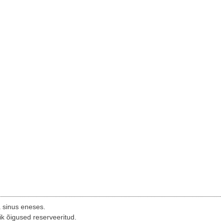
a sinus eneses.
ik õigused reserveeritud.