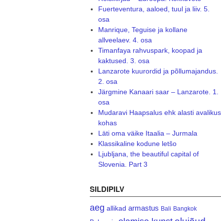
Fuerteventura, aaloed, tuul ja liiv. 5.
osa
Manrique, Teguise ja kollane
allveelaev. 4. osa
Timanfaya rahvuspark, koopad ja
kaktused. 3. osa
Lanzarote kuurordid ja põllumajandus.
2. osa
Järgmine Kanaari saar – Lanzarote. 1.
osa
Mudaravi Haapsalus ehk alasti avalikus
kohas
Läti oma väike Itaalia – Jurmala
Klassikaline kodune letšo
Ljubljana, the beautiful capital of
Slovenia. Part 3
SILDIPILV
aeg
armastus
allikad
Bali
Bangkok