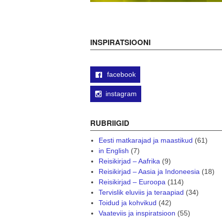
INSPIRATSIOONI
facebook
instagram
RUBRIIGID
Eesti matkarajad ja maastikud
(61)
in English
(7)
Reisikirjad – Aafrika
(9)
Reisikirjad – Aasia ja Indoneesia
(18)
Reisikirjad – Euroopa
(114)
Tervislik eluviis ja teraapiad
(34)
Toidud ja kohvikud
(42)
Vaateviis ja inspiratsioon
(55)