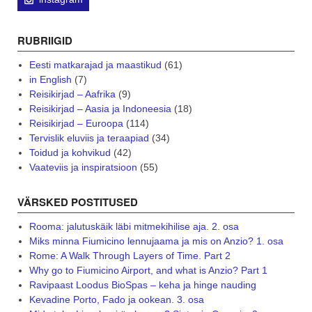
RUBRIIGID
Eesti matkarajad ja maastikud
(61)
in English
(7)
Reisikirjad – Aafrika
(9)
Reisikirjad – Aasia ja Indoneesia
(18)
Reisikirjad – Euroopa
(114)
Tervislik eluviis ja teraapiad
(34)
Toidud ja kohvikud
(42)
Vaateviis ja inspiratsioon
(55)
VÄRSKED POSTITUSED
Rooma: jalutuskäik läbi mitmekihilise aja. 2. osa
Miks minna Fiumicino lennujaama ja mis on Anzio? 1. osa
Rome: A Walk Through Layers of Time. Part 2
Why go to Fiumicino Airport, and what is Anzio? Part 1
Ravipaast Loodus BioSpas – keha ja hinge nauding
Kevadine Porto, Fado ja ookean. 3. osa