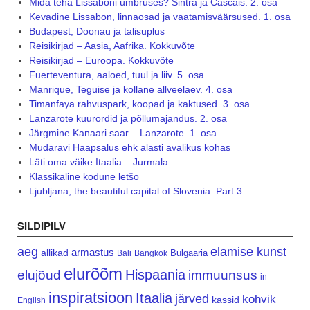
Mida teha Lissaboni ümbruses? Sintra ja Cascais. 2. osa
Kevadine Lissabon, linnaosad ja vaatamisväärsused. 1. osa
Budapest, Doonau ja talisuplus
Reisikirjad – Aasia, Aafrika. Kokkuvõte
Reisikirjad – Euroopa. Kokkuvõte
Fuerteventura, aaloed, tuul ja liiv. 5. osa
Manrique, Teguise ja kollane allveelaev. 4. osa
Timanfaya rahvuspark, koopad ja kaktused. 3. osa
Lanzarote kuurordid ja põllumajandus. 2. osa
Järgmine Kanaari saar – Lanzarote. 1. osa
Mudaravi Haapsalus ehk alasti avalikus kohas
Läti oma väike Itaalia – Jurmala
Klassikaline kodune letšo
Ljubljana, the beautiful capital of Slovenia. Part 3
SILDIPILV
aeg
elamise kunst
armastus
allikad
Bulgaaria
Bali
Bangkok
elurõõm
Hispaania
elujõud
immuunsus
in
inspiratsioon
Itaalia
järved
kohvik
kassid
English