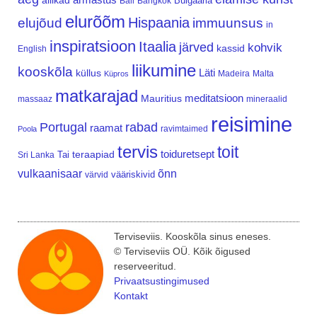
allikad
Bulgaaria
Bali
Bangkok
elurõõm
Hispaania
elujõud
immuunsus
in
inspiratsioon
Itaalia
järved
kohvik
kassid
English
liikumine
kooskõla
Läti
küllus
Madeira
Malta
Küpros
matkarajad
meditatsioon
Mauritius
massaaz
mineraalid
reisimine
Portugal
rabad
raamat
ravimtaimed
Poola
tervis
toit
teraapiad
toiduretsept
Tai
Sri Lanka
vulkaanisaar
õnn
vääriskivid
värvid
Terviseviis. Kooskõla sinus eneses.
© Terviseviis OÜ. Kõik õigused
reserveeritud.
Privaatsustingimused
Kontakt