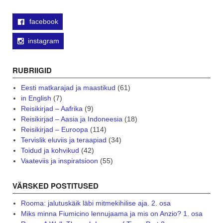
facebook
instagram
RUBRIIGID
Eesti matkarajad ja maastikud
(61)
in English
(7)
Reisikirjad – Aafrika
(9)
Reisikirjad – Aasia ja Indoneesia
(18)
Reisikirjad – Euroopa
(114)
Tervislik eluviis ja teraapiad
(34)
Toidud ja kohvikud
(42)
Vaateviis ja inspiratsioon
(55)
VÄRSKED POSTITUSED
Rooma: jalutuskäik läbi mitmekihilise aja. 2. osa
Miks minna Fiumicino lennujaama ja mis on Anzio? 1. osa