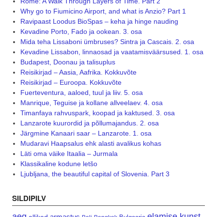
Rome: A Walk Through Layers of Time. Part 2
Why go to Fiumicino Airport, and what is Anzio? Part 1
Ravipaast Loodus BioSpas – keha ja hinge nauding
Kevadine Porto, Fado ja ookean. 3. osa
Mida teha Lissaboni ümbruses? Sintra ja Cascais. 2. osa
Kevadine Lissabon, linnaosad ja vaatamisväärsused. 1. osa
Budapest, Doonau ja talisuplus
Reisikirjad – Aasia, Aafrika. Kokkuvõte
Reisikirjad – Euroopa. Kokkuvõte
Fuerteventura, aaloed, tuul ja liiv. 5. osa
Manrique, Teguise ja kollane allveelaev. 4. osa
Timanfaya rahvuspark, koopad ja kaktused. 3. osa
Lanzarote kuurordid ja põllumajandus. 2. osa
Järgmine Kanaari saar – Lanzarote. 1. osa
Mudaravi Haapsalus ehk alasti avalikus kohas
Läti oma väike Itaalia – Jurmala
Klassikaline kodune letšo
Ljubljana, the beautiful capital of Slovenia. Part 3
SILDIPILV
aeg
elamise kunst
armastus