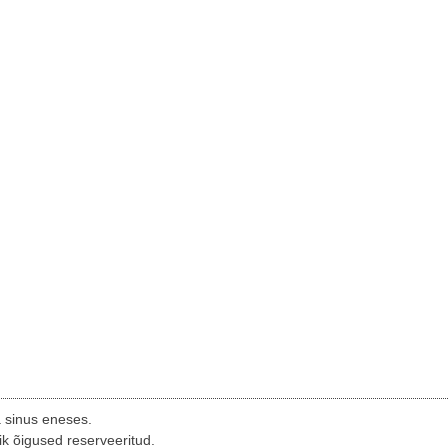
a sinus eneses.
ik õigused reserveeritud.