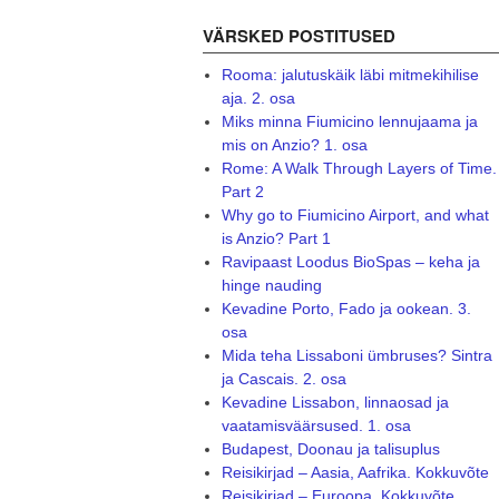
VÄRSKED POSTITUSED
Rooma: jalutuskäik läbi mitmekihilise
aja. 2. osa
Miks minna Fiumicino lennujaama ja
mis on Anzio? 1. osa
Rome: A Walk Through Layers of Time.
Part 2
Why go to Fiumicino Airport, and what
is Anzio? Part 1
Ravipaast Loodus BioSpas – keha ja
hinge nauding
Kevadine Porto, Fado ja ookean. 3.
osa
Mida teha Lissaboni ümbruses? Sintra
ja Cascais. 2. osa
Kevadine Lissabon, linnaosad ja
vaatamisväärsused. 1. osa
Budapest, Doonau ja talisuplus
Reisikirjad – Aasia, Aafrika. Kokkuvõte
Reisikirjad – Euroopa. Kokkuvõte