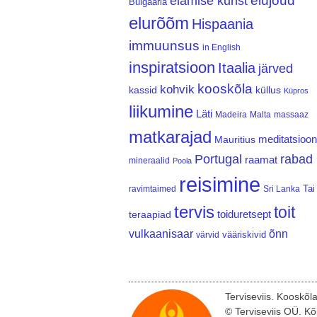
elujõud
elamise kunst
Bulgaaria
elurõõm
Hispaania
immuunsus
in English
inspiratsioon
Itaalia
järved
kooskõla
kohvik
kassid
küllus
Küpros
liikumine
Läti
Madeira
Malta
massaaz
matkarajad
meditatsioon
Mauritius
Portugal
rabad
raamat
mineraalid
Poola
reisimine
Tai
ravimtaimed
Sri Lanka
tervis
toit
teraapiad
toiduretsept
vulkaanisaar
õnn
vääriskivid
värvid
Terviseviis. Kooskõl
© Terviseviis OÜ. Kõ