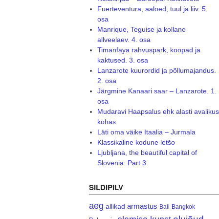
Fuerteventura, aaloed, tuul ja liiv. 5.
osa
Manrique, Teguise ja kollane
allveelaev. 4. osa
Timanfaya rahvuspark, koopad ja
kaktused. 3. osa
Lanzarote kuurordid ja põllumajandus.
2. osa
Järgmine Kanaari saar – Lanzarote. 1.
osa
Mudaravi Haapsalus ehk alasti avalikus
kohas
Läti oma väike Itaalia – Jurmala
Klassikaline kodune letšo
Ljubljana, the beautiful capital of
Slovenia. Part 3
SILDIPILV
aeg
armastus
allikad
Bali
Bangkok