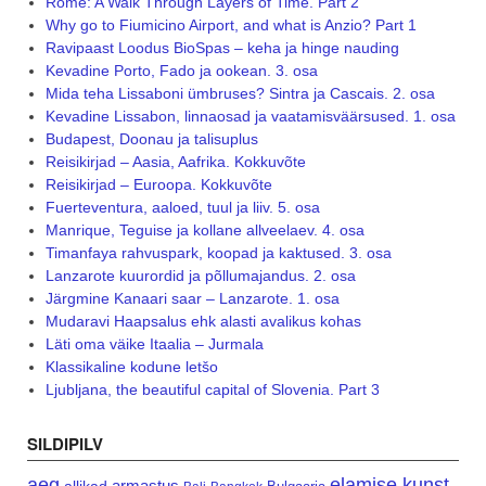
Rome: A Walk Through Layers of Time. Part 2
Why go to Fiumicino Airport, and what is Anzio? Part 1
Ravipaast Loodus BioSpas – keha ja hinge nauding
Kevadine Porto, Fado ja ookean. 3. osa
Mida teha Lissaboni ümbruses? Sintra ja Cascais. 2. osa
Kevadine Lissabon, linnaosad ja vaatamisväärsused. 1. osa
Budapest, Doonau ja talisuplus
Reisikirjad – Aasia, Aafrika. Kokkuvõte
Reisikirjad – Euroopa. Kokkuvõte
Fuerteventura, aaloed, tuul ja liiv. 5. osa
Manrique, Teguise ja kollane allveelaev. 4. osa
Timanfaya rahvuspark, koopad ja kaktused. 3. osa
Lanzarote kuurordid ja põllumajandus. 2. osa
Järgmine Kanaari saar – Lanzarote. 1. osa
Mudaravi Haapsalus ehk alasti avalikus kohas
Läti oma väike Itaalia – Jurmala
Klassikaline kodune letšo
Ljubljana, the beautiful capital of Slovenia. Part 3
SILDIPILV
aeg
elamise kunst
armastus