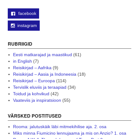
facebook
instagram
RUBRIIGID
Eesti matkarajad ja maastikud
(61)
in English
(7)
Reisikirjad – Aafrika
(9)
Reisikirjad – Aasia ja Indoneesia
(18)
Reisikirjad – Euroopa
(114)
Tervislik eluviis ja teraapiad
(34)
Toidud ja kohvikud
(42)
Vaateviis ja inspiratsioon
(55)
VÄRSKED POSTITUSED
Rooma: jalutuskäik läbi mitmekihilise aja. 2. osa
Miks minna Fiumicino lennujaama ja mis on Anzio? 1. osa