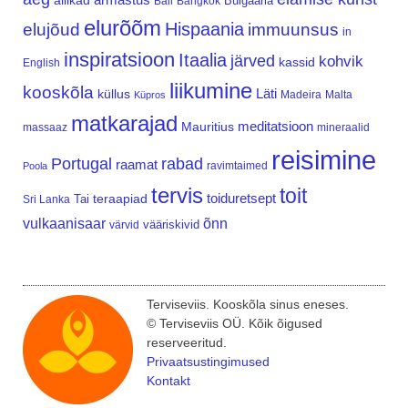
allikad
Bulgaaria
Bali
Bangkok
elurõõm
Hispaania
elujõud
immuunsus
in
inspiratsioon
Itaalia
järved
kohvik
kassid
English
liikumine
kooskõla
Läti
küllus
Madeira
Malta
Küpros
matkarajad
meditatsioon
Mauritius
massaaz
mineraalid
reisimine
Portugal
rabad
raamat
ravimtaimed
Poola
tervis
toit
teraapiad
toiduretsept
Tai
Sri Lanka
vulkaanisaar
õnn
vääriskivid
värvid
Terviseviis. Kooskõla sinus eneses.
© Terviseviis OÜ. Kõik õigused
reserveeritud.
Privaatsustingimused
Kontakt