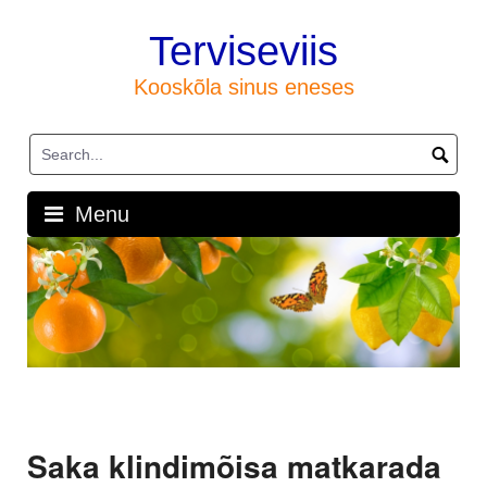
Skip
to
Terviseviis
content
Kooskõla sinus eneses
Menu
Saka klindimõisa matkarada