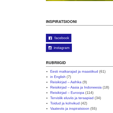
INSPIRATSIOONI
facebook
instagram
RUBRIIGID
Eesti matkarajad ja maastikud
(61)
in English
(7)
Reisikirjad – Aafrika
(9)
Reisikirjad – Aasia ja Indoneesia
(18)
Reisikirjad – Euroopa
(114)
Tervislik eluviis ja teraapiad
(34)
Toidud ja kohvikud
(42)
Vaateviis ja inspiratsioon
(55)