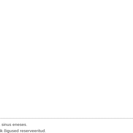
a sinus eneses.
ik õigused reserveeritud.