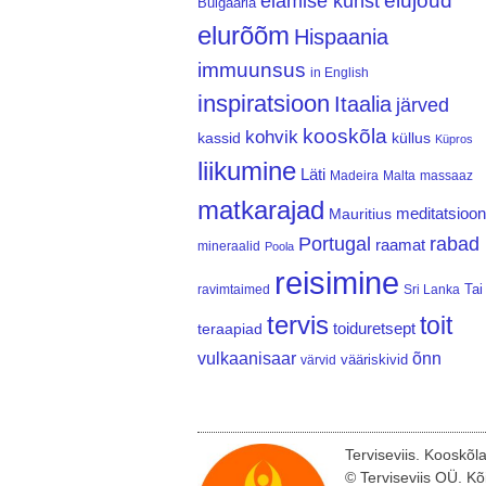
elujõud
elamise kunst
Bulgaaria
elurõõm
Hispaania
immuunsus
in English
inspiratsioon
Itaalia
järved
kooskõla
kohvik
kassid
küllus
Küpros
liikumine
Läti
Madeira
Malta
massaaz
matkarajad
meditatsioon
Mauritius
Portugal
rabad
raamat
mineraalid
Poola
reisimine
Tai
ravimtaimed
Sri Lanka
tervis
toit
teraapiad
toiduretsept
vulkaanisaar
õnn
vääriskivid
värvid
Terviseviis. Kooskõl
© Terviseviis OÜ. Kõ