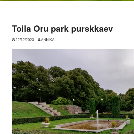
Toila Oru park purskkaev
22/12/2023
ANNIKA