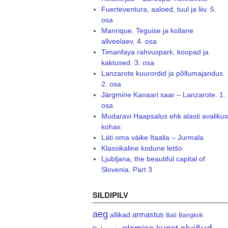
Fuerteventura, aaloed, tuul ja liiv. 5.
osa
Manrique, Teguise ja kollane
allveelaev. 4. osa
Timanfaya rahvuspark, koopad ja
kaktused. 3. osa
Lanzarote kuurordid ja põllumajandus.
2. osa
Järgmine Kanaari saar – Lanzarote. 1.
osa
Mudaravi Haapsalus ehk alasti avalikus
kohas
Läti oma väike Itaalia – Jurmala
Klassikaline kodune letšo
Ljubljana, the beautiful capital of
Slovenia. Part 3
SILDIPILV
aeg
armastus
allikad
Bali
Bangkok