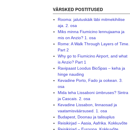
VÄRSKED POSTITUSED
Rooma: jalutuskäik läbi mitmekihilise
aja. 2. osa
Miks minna Fiumicino lennujaama ja
mis on Anzio? 1. osa
Rome: A Walk Through Layers of Time.
Part 2
Why go to Fiumicino Airport, and what
is Anzio? Part 1
Ravipaast Loodus BioSpas – keha ja
hinge nauding
Kevadine Porto, Fado ja ookean. 3.
osa
Mida teha Lissaboni ümbruses? Sintra
ja Cascais. 2. osa
Kevadine Lissabon, linnaosad ja
vaatamisväärsused. 1. osa
Budapest, Doonau ja talisuplus
Reisikirjad – Aasia, Aafrika. Kokkuvõte
Reisikirjad – Euroopa. Kokkuvõte