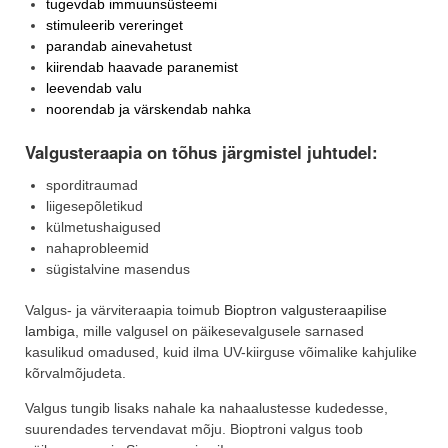
tugevdab immuunsüsteemi
stimuleerib vereringet
parandab ainevahetust
kiirendab haavade paranemist
leevendab valu
noorendab ja värskendab nahka
Valgusteraapia on tõhus järgmistel juhtudel:
sporditraumad
liigesepõletikud
külmetushaigused
nahaprobleemid
sügistalvine masendus
Valgus- ja värviteraapia toimub
Bioptron valgusteraapilise
lambiga
, mille valgusel on päikesevalgusele sarnased
kasulikud omadused, kuid ilma UV-kiirguse võimalike kahjulike
kõrvalmõjudeta.
Valgus tungib lisaks nahale ka nahaalustesse kudedesse,
suurendades tervendavat mõju. Bioptroni valgus toob