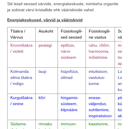
Siit leiad seosed värvide, energiakeskuste, inimkeha organite
ja sobivat värvi kristallide ehk vääriskivide vahel.
Energiakeskused, värvid ja vääriskivid
Tšakra /
Asukoht
Füsioloogili-
Füsioloogili-
Sobiv
Värvus
sed seosed
ne vastus
vääris
Kroontšakra
pealagi
epifüüs,
rahu, rõõm,
mäekri
/ violett
närvi-
harmoonia,
selenii
süsteem
mõistmine
tselest
apofüll
Kolmanda
laup
hüpofüüs,
intuitsioon,
Lapis
silma tšakra
silmad
vastutus-
Lazuli
/ indigo
tunne
ametü
kuntsii
Kurgutšakra
kõri
hingamis-
enese-
pitsah
/ sinine
süsteem,
väljendus,
küanii
kilpnääre
suhtlemine,
türkiis
inspiratsioon
akvam
Südame-
rinnaku
immuun-
kaastunne,
roosa