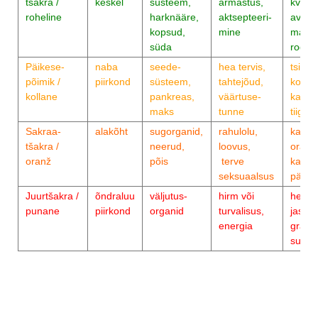
tšakra /
keskel
süsteem,
armastus,
kvarts
roheline
harknääre,
aktsepteeri-
aventu
kopsud,
mine
malahh
süda
rodokr
Päikese-
naba
seede-
hea tervis,
tsitriin
põimik /
piirkond
süsteem,
tahtejõud,
kollan
kollane
pankreas,
väärtuse-
kaltsiit
maks
tunne
tiigris
Sakraa-
alakõht
sugorganid,
rahulolu,
karne
tšakra /
neerud,
loovus,
oranž
oranž
põis
terve
kaltsiit
seksuaalsus
päikes
Juurtšakra /
õndraluu
väljutus-
hirm või
hemati
punane
piirkond
organid
turvalisus,
jaspis
energia
grana
suitsk