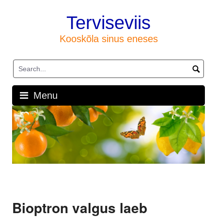
Skip
to
Terviseviis
content
Kooskõla sinus eneses
Menu
Bioptron valgus laeb