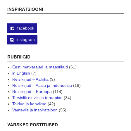
navigation
INSPIRATSIOONI
facebook
instagram
RUBRIIGID
Eesti matkarajad ja maastikud
(61)
in English
(7)
Reisikirjad – Aafrika
(9)
Reisikirjad – Aasia ja Indoneesia
(18)
Reisikirjad – Euroopa
(114)
Tervislik eluviis ja teraapiad
(34)
Toidud ja kohvikud
(42)
Vaateviis ja inspiratsioon
(55)
VÄRSKED POSTITUSED