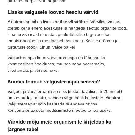
päikeseenergia Sinu organismi!
Lisaks valgusele loovad heaolu värvid
Bioptron lambil on lisaks
seitse värvifiltrit
. Värviline valgus
toetab keha energiakeskuste ja nendega seotud organite tööd.
Hea tervis sisaldab endas peale füüsilise tugevuse ka
emotsionaalset ja mentaalset tasakaalu. Selle elurõõmu ja
turgutuse toobki Sinuni väike päike!
Valgusteraapia koos värviteraapiaga on tõhusad ka
kosmeetilises hoolduses, muutes naha nooremaks,
siledamaks ja värskemaks.
Kuidas toimub valgusteraapia seanss?
Valgus- ja värviteraapia seanss kestab tavaliselt 5-20 minutit,
on loomulik ja ohutu, sobides väga hästi ka lastele.
Bioptron
valgusteraapiat võib kasutada täiendava ravina
konventsionaalsete meditsiiniliste meetodite toetuseks.
Värvide mõju meie organismile kirjeldab ka
järgnev tabel