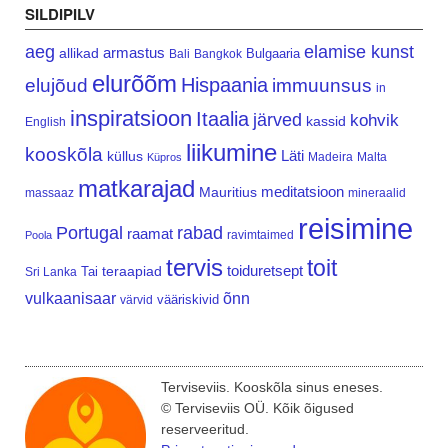
SILDIPILV
aeg
elamise kunst
armastus
allikad
Bulgaaria
Bali
Bangkok
elurõõm
Hispaania
elujõud
immuunsus
in
inspiratsioon
Itaalia
järved
kohvik
kassid
English
liikumine
kooskõla
Läti
küllus
Madeira
Malta
Küpros
matkarajad
meditatsioon
Mauritius
massaaz
mineraalid
reisimine
Portugal
rabad
raamat
ravimtaimed
Poola
tervis
toit
teraapiad
toiduretsept
Tai
Sri Lanka
vulkaanisaar
õnn
vääriskivid
värvid
Terviseviis. Kooskõla sinus eneses.
© Terviseviis OÜ. Kõik õigused
reserveeritud.