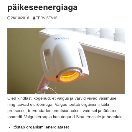
päikeseenergiaga
26/10/2016
TERVISEVIIS
Oled kindlasti kogenud, et valgus ja värvid viivad väsimuse
ning laevad elurõõmuga. Valgus toetab organismi kõiki
protsesse, tervendades emotsionaalsel, vaimsel ja füüsilisel
tasandil. Valgusteraapia kasutegurid Sinu tervisele ja heaolule:
tõstab organismi energiataset