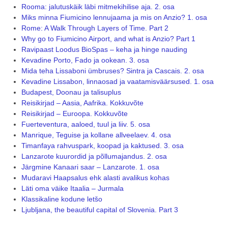
Rooma: jalutuskäik läbi mitmekihilise aja. 2. osa
Miks minna Fiumicino lennujaama ja mis on Anzio? 1. osa
Rome: A Walk Through Layers of Time. Part 2
Why go to Fiumicino Airport, and what is Anzio? Part 1
Ravipaast Loodus BioSpas – keha ja hinge nauding
Kevadine Porto, Fado ja ookean. 3. osa
Mida teha Lissaboni ümbruses? Sintra ja Cascais. 2. osa
Kevadine Lissabon, linnaosad ja vaatamisväärsused. 1. osa
Budapest, Doonau ja talisuplus
Reisikirjad – Aasia, Aafrika. Kokkuvõte
Reisikirjad – Euroopa. Kokkuvõte
Fuerteventura, aaloed, tuul ja liiv. 5. osa
Manrique, Teguise ja kollane allveelaev. 4. osa
Timanfaya rahvuspark, koopad ja kaktused. 3. osa
Lanzarote kuurordid ja põllumajandus. 2. osa
Järgmine Kanaari saar – Lanzarote. 1. osa
Mudaravi Haapsalus ehk alasti avalikus kohas
Läti oma väike Itaalia – Jurmala
Klassikaline kodune letšo
Ljubljana, the beautiful capital of Slovenia. Part 3