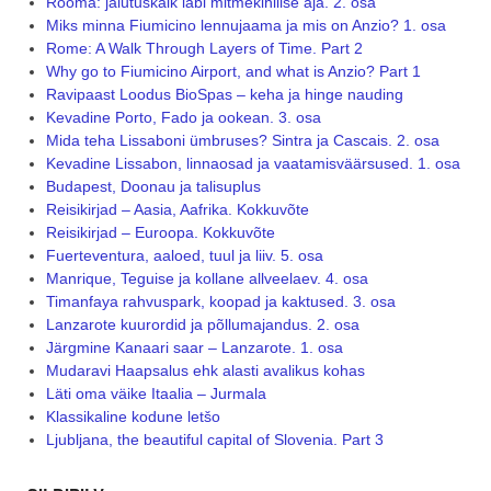
Rooma: jalutuskäik läbi mitmekihilise aja. 2. osa
Miks minna Fiumicino lennujaama ja mis on Anzio? 1. osa
Rome: A Walk Through Layers of Time. Part 2
Why go to Fiumicino Airport, and what is Anzio? Part 1
Ravipaast Loodus BioSpas – keha ja hinge nauding
Kevadine Porto, Fado ja ookean. 3. osa
Mida teha Lissaboni ümbruses? Sintra ja Cascais. 2. osa
Kevadine Lissabon, linnaosad ja vaatamisväärsused. 1. osa
Budapest, Doonau ja talisuplus
Reisikirjad – Aasia, Aafrika. Kokkuvõte
Reisikirjad – Euroopa. Kokkuvõte
Fuerteventura, aaloed, tuul ja liiv. 5. osa
Manrique, Teguise ja kollane allveelaev. 4. osa
Timanfaya rahvuspark, koopad ja kaktused. 3. osa
Lanzarote kuurordid ja põllumajandus. 2. osa
Järgmine Kanaari saar – Lanzarote. 1. osa
Mudaravi Haapsalus ehk alasti avalikus kohas
Läti oma väike Itaalia – Jurmala
Klassikaline kodune letšo
Ljubljana, the beautiful capital of Slovenia. Part 3