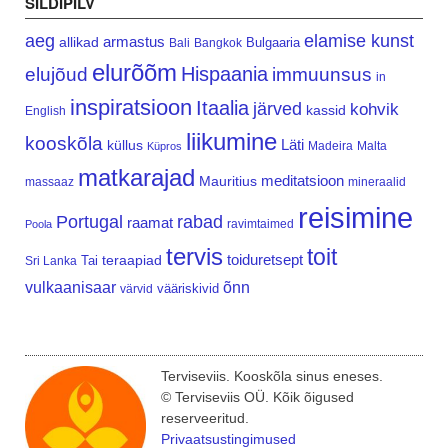
SILDIPILV
aeg
elamise kunst
armastus
allikad
Bulgaaria
Bali
Bangkok
elurõõm
Hispaania
elujõud
immuunsus
in
inspiratsioon
Itaalia
järved
kohvik
kassid
English
liikumine
kooskõla
Läti
küllus
Madeira
Malta
Küpros
matkarajad
meditatsioon
Mauritius
massaaz
mineraalid
reisimine
Portugal
rabad
raamat
ravimtaimed
Poola
tervis
toit
teraapiad
toiduretsept
Tai
Sri Lanka
vulkaanisaar
õnn
vääriskivid
värvid
Terviseviis. Kooskõla sinus eneses.
© Terviseviis OÜ. Kõik õigused
reserveeritud.
Privaatsustingimused