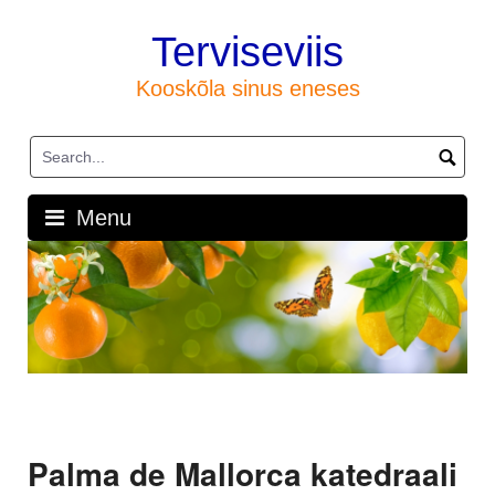
Skip
to
Terviseviis
content
Kooskõla sinus eneses
Menu
Palma de Mallorca katedraali