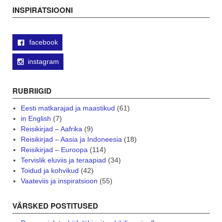
navigation
INSPIRATSIOONI
facebook
instagram
RUBRIIGID
Eesti matkarajad ja maastikud
(61)
in English
(7)
Reisikirjad – Aafrika
(9)
Reisikirjad – Aasia ja Indoneesia
(18)
Reisikirjad – Euroopa
(114)
Tervislik eluviis ja teraapiad
(34)
Toidud ja kohvikud
(42)
Vaateviis ja inspiratsioon
(55)
VÄRSKED POSTITUSED