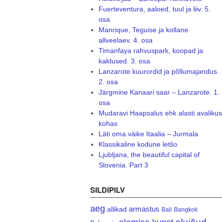
Fuerteventura, aaloed, tuul ja liiv. 5.
osa
Manrique, Teguise ja kollane
allveelaev. 4. osa
Timanfaya rahvuspark, koopad ja
kaktused. 3. osa
Lanzarote kuurordid ja põllumajandus.
2. osa
Järgmine Kanaari saar – Lanzarote. 1.
osa
Mudaravi Haapsalus ehk alasti avalikus
kohas
Läti oma väike Itaalia – Jurmala
Klassikaline kodune letšo
Ljubljana, the beautiful capital of
Slovenia. Part 3
SILDIPILV
aeg
armastus
allikad
Bali
Bangkok