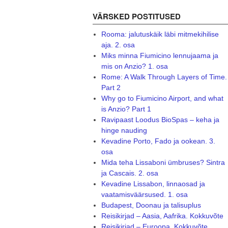
VÄRSKED POSTITUSED
Rooma: jalutuskäik läbi mitmekihilise
aja. 2. osa
Miks minna Fiumicino lennujaama ja
mis on Anzio? 1. osa
Rome: A Walk Through Layers of Time.
Part 2
Why go to Fiumicino Airport, and what
is Anzio? Part 1
Ravipaast Loodus BioSpas – keha ja
hinge nauding
Kevadine Porto, Fado ja ookean. 3.
osa
Mida teha Lissaboni ümbruses? Sintra
ja Cascais. 2. osa
Kevadine Lissabon, linnaosad ja
vaatamisväärsused. 1. osa
Budapest, Doonau ja talisuplus
Reisikirjad – Aasia, Aafrika. Kokkuvõte
Reisikirjad – Euroopa. Kokkuvõte