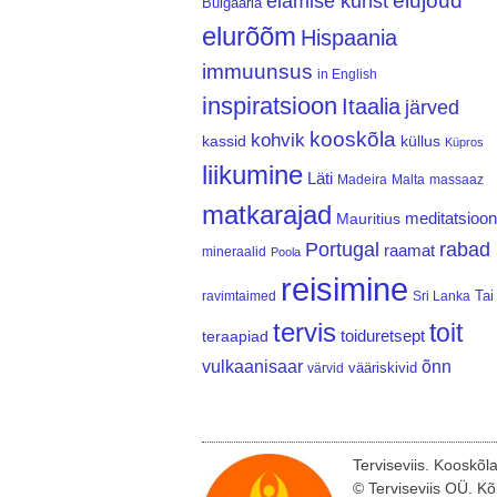
elujõud
elamise kunst
Bulgaaria
elurõõm
Hispaania
immuunsus
in English
inspiratsioon
Itaalia
järved
kooskõla
kohvik
kassid
küllus
Küpros
liikumine
Läti
Madeira
Malta
massaaz
matkarajad
meditatsioon
Mauritius
Portugal
rabad
raamat
mineraalid
Poola
reisimine
Tai
ravimtaimed
Sri Lanka
tervis
toit
teraapiad
toiduretsept
vulkaanisaar
õnn
vääriskivid
värvid
Terviseviis. Kooskõl
© Terviseviis OÜ. Kõ