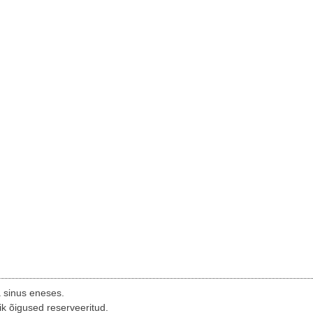
a sinus eneses.
ik õigused reserveeritud.