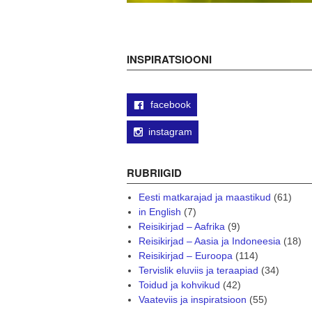
INSPIRATSIOONI
facebook
instagram
RUBRIIGID
Eesti matkarajad ja maastikud
(61)
in English
(7)
Reisikirjad – Aafrika
(9)
Reisikirjad – Aasia ja Indoneesia
(18)
Reisikirjad – Euroopa
(114)
Tervislik eluviis ja teraapiad
(34)
Toidud ja kohvikud
(42)
Vaateviis ja inspiratsioon
(55)