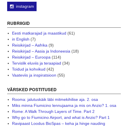
instagram
RUBRIIGID
Eesti matkarajad ja maastikud
(61)
in English
(7)
Reisikirjad – Aafrika
(9)
Reisikirjad – Aasia ja Indoneesia
(18)
Reisikirjad – Euroopa
(114)
Tervislik eluviis ja teraapiad
(34)
Toidud ja kohvikud
(42)
Vaateviis ja inspiratsioon
(55)
VÄRSKED POSTITUSED
Rooma: jalutuskäik läbi mitmekihilise aja. 2. osa
Miks minna Fiumicino lennujaama ja mis on Anzio? 1. osa
Rome: A Walk Through Layers of Time. Part 2
Why go to Fiumicino Airport, and what is Anzio? Part 1
Ravipaast Loodus BioSpas – keha ja hinge nauding