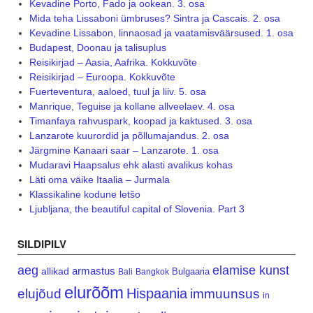
Kevadine Porto, Fado ja ookean. 3. osa
Mida teha Lissaboni ümbruses? Sintra ja Cascais. 2. osa
Kevadine Lissabon, linnaosad ja vaatamisväärsused. 1. osa
Budapest, Doonau ja talisuplus
Reisikirjad – Aasia, Aafrika. Kokkuvõte
Reisikirjad – Euroopa. Kokkuvõte
Fuerteventura, aaloed, tuul ja liiv. 5. osa
Manrique, Teguise ja kollane allveelaev. 4. osa
Timanfaya rahvuspark, koopad ja kaktused. 3. osa
Lanzarote kuurordid ja põllumajandus. 2. osa
Järgmine Kanaari saar – Lanzarote. 1. osa
Mudaravi Haapsalus ehk alasti avalikus kohas
Läti oma väike Itaalia – Jurmala
Klassikaline kodune letšo
Ljubljana, the beautiful capital of Slovenia. Part 3
SILDIPILV
aeg
elamise kunst
armastus
allikad
Bulgaaria
Bali
Bangkok
elurõõm
Hispaania
elujõud
immuunsus
in