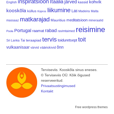
inspiratsioon
Itaalia
järved
kohvik
kassid
English
liikumine
kooskõla
Läti
küllus
Madeira
Malta
Küpros
matkarajad
meditatsioon
Mauritius
massaaz
mineraalid
reisimine
Portugal
rabad
raamat
ravimtaimed
Poola
tervis
toit
teraapiad
toiduretsept
Tai
Sri Lanka
vulkaanisaar
õnn
vääriskivid
värvid
Terviseviis. Kooskõla sinus eneses.
© Terviseviis OÜ. Kõik õigused
reserveeritud.
Privaatsustingimused
Kontakt
Free wordpress themes