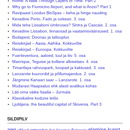
Rome: A Walk Through Layers of Time. Part 2
Why go to Fiumicino Airport, and what is Anzio? Part 1
Ravipaast Loodus BioSpas – keha ja hinge nauding
Kevadine Porto, Fado ja ookean. 3. osa
Mida teha Lissaboni ümbruses? Sintra ja Cascais. 2. osa
Kevadine Lissabon, linnaosad ja vaatamisväärsused. 1. osa
Budapest, Doonau ja talisuplus
Reisikirjad – Aasia, Aafrika. Kokkuvõte
Reisikirjad – Euroopa. Kokkuvõte
Fuerteventura, aaloed, tuul ja liiv. 5. osa
Manrique, Teguise ja kollane allveelaev. 4. osa
Timanfaya rahvuspark, koopad ja kaktused. 3. osa
Lanzarote kuurordid ja põllumajandus. 2. osa
Järgmine Kanaari saar – Lanzarote. 1. osa
Mudaravi Haapsalus ehk alasti avalikus kohas
Läti oma väike Itaalia – Jurmala
Klassikaline kodune letšo
Ljubljana, the beautiful capital of Slovenia. Part 3
SILDIPILV
aeg
elamise kunst
armastus