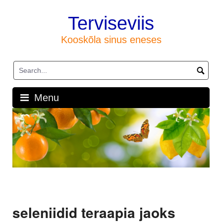
Skip
to
Terviseviis
content
Kooskõla sinus eneses
Menu
seleniidid teraapia jaoks