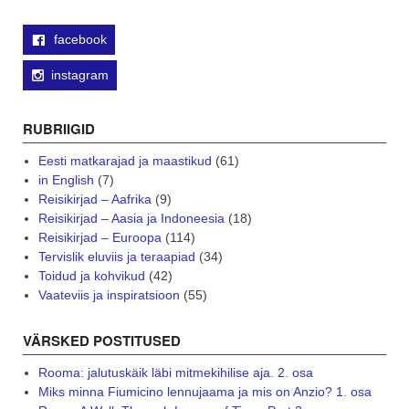
facebook
instagram
RUBRIIGID
Eesti matkarajad ja maastikud
(61)
in English
(7)
Reisikirjad – Aafrika
(9)
Reisikirjad – Aasia ja Indoneesia
(18)
Reisikirjad – Euroopa
(114)
Tervislik eluviis ja teraapiad
(34)
Toidud ja kohvikud
(42)
Vaateviis ja inspiratsioon
(55)
VÄRSKED POSTITUSED
Rooma: jalutuskäik läbi mitmekihilise aja. 2. osa
Miks minna Fiumicino lennujaama ja mis on Anzio? 1. osa